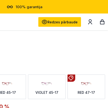
100% garantija
Meklēt
Redzes pārbaude
RED 45-17
VIOLET 45-17
RED 47-17
0 %