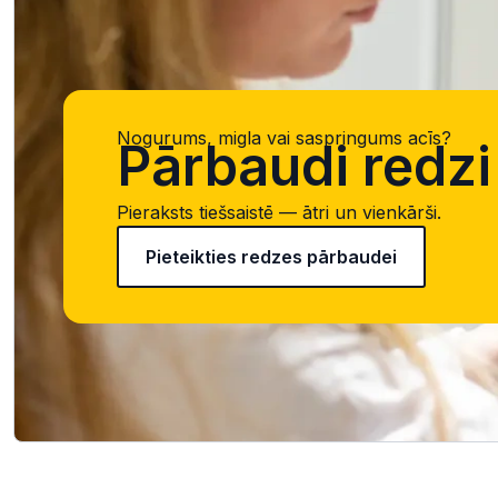
Nogurums, migla vai saspringums acīs?
Pārbaudi redzi 
Pieraksts tiešsaistē — ātri un vienkārši.
Pieteikties redzes pārbaudei