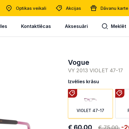
Optikas veikali
Akcijas
Dāvanu karte
lles
Kontaktlēcas
Aksesuāri
Meklēt
Vogue
VY 2013 VIOLET 47-17
Izvēlies krāsu
VIOLET 47-17
€ 60.00
-2
€ 75.00