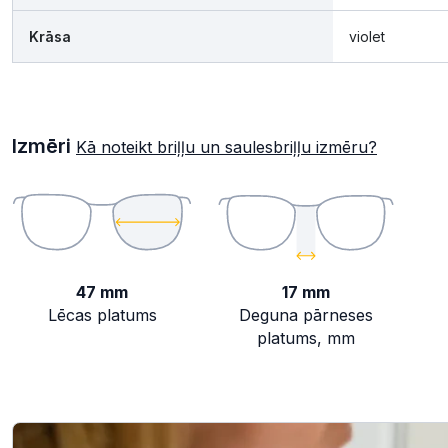
Krāsa
violet
Izmēri
Kā noteikt briļļu un saulesbriļļu izmēru?
47 mm
17 mm
Lēcas platums
Deguna pārneses
platums, mm