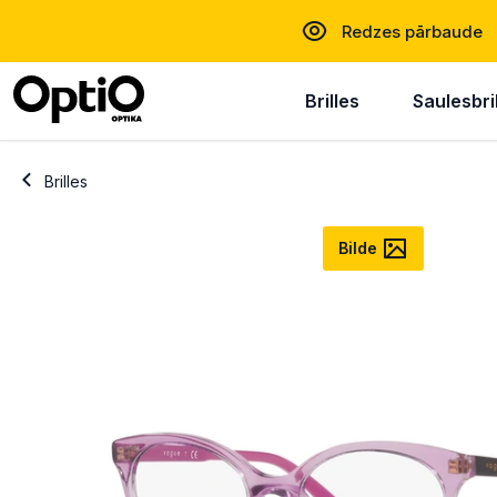
Redzes pārbaude
Brilles
Saulesbri
Brilles
Bilde