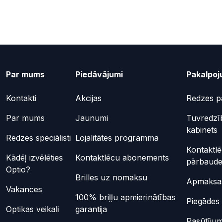
Par mums
Piedāvājumi
Pakalpoj
Kontakti
Akcijas
Redzes p
Par mums
Jaunumi
Tuvredzī
kabinets
Redzes speciālisti
Lojalitātes programma
Kontaktl
Kādēļ izvēlēties
Kontaktlēcu abonements
pārbaud
Optio?
Brilles uz nomaksu
Apmaksas
Vakances
100% briļļu apmierinātības
Piegādes 
Optikas veikali
garantija
Pasūtījum