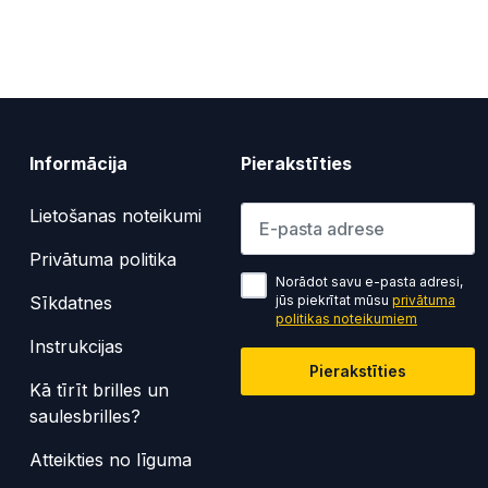
Informācija
Pierakstīties
Lūdzu ievadiet e-pasta adresi
Lietošanas noteikumi
Privātuma politika
Norādot savu e-pasta adresi,
Sīkdatnes
jūs piekrītat mūsu
privātuma
politikas noteikumiem
Instrukcijas
Pierakstīties
Kā tīrīt brilles un
saulesbrilles?
Atteikties no līguma