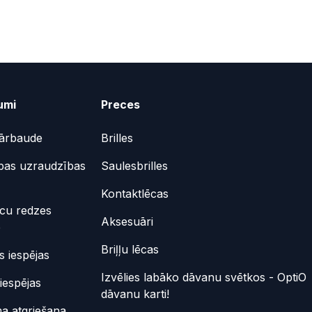
umi
Preces
ārbaude
Brilles
bas uzraudzības
Saulesbrilles
Kontaktlēcas
ēcu redzes
Aksesuāri
e
Briļļu lēcas
 iespējas
Izvēlies labāko dāvanu svētkos - OptiO
iespējas
dāvanu karti!
a atgriešana