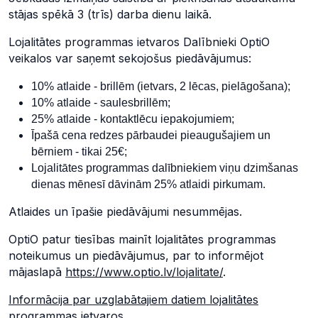
stājas spēkā 3 (trīs) darba dienu laikā.
Lojalitātes programmas ietvaros Dalībnieki OptiO
veikalos var saņemt sekojošus piedāvājumus:
10% atlaide - brillēm (ietvars, 2 lēcas, pielāgošana);
10% atlaide - saulesbrillēm;
25% atlaide - kontaktlēcu iepakojumiem;
Īpašā cena redzes pārbaudei pieaugušajiem un
bērniem - tikai 25€;
Lojalitātes programmas dalībniekiem viņu dzimšanas
dienas mēnesī dāvinām 25% atlaidi pirkumam.
Atlaides un īpašie piedāvājumi nesummējas.
OptiO patur tiesības mainīt lojalitātes programmas
noteikumus un piedāvājumus, par to informējot
mājaslapā
https://www.optio.lv/lojalitate/
.
Informācija par uzglabātajiem datiem lojalitātes
programmas ietvaros