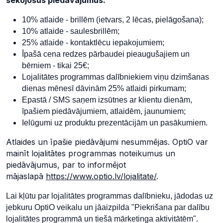
sekojošus piedāvājumus:
10% atlaide - brillēm (ietvars, 2 lēcas, pielāgošana);
10% atlaide - saulesbrillēm;
25% atlaide - kontaktlēcu iepakojumiem;
Īpašā cena redzes pārbaudei pieaugušajiem un
bērniem - tikai 25€;
Lojalitātes programmas dalībniekiem viņu dzimšanas
dienas mēnesī dāvinām 25% atlaidi pirkumam;
Epastā / SMS saņem izsūtnes ar klientu dienām,
īpašiem piedāvājumiem, atlaidēm, jaunumiem;
Ielūgumi uz produktu prezentācijām un pasākumiem.
Atlaides un īpašie piedāvājumi nesummējas. OptiO var
mainīt lojalitātes programmas noteikumus un
piedāvājumus, par to informējot
mājaslapā
https://www.optio.lv/lojalitate/
.
Lai kļūtu par lojalitātes programmas dalībnieku, jādodas uz
jebkuru OptiO veikalu un jāaizpilda "Piekrišana par dalību
lojalitātes programmā un tiešā mārketinga aktivitātēm".