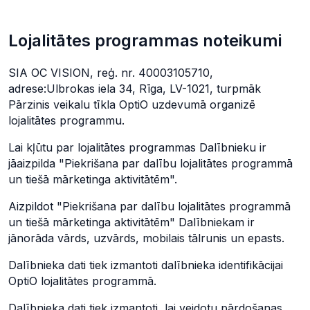
Lojalitātes programmas noteikumi
SIA OC VISION, reģ. nr. 40003105710,
adrese:Ulbrokas iela 34, Rīga, LV-1021, turpmāk
Pārzinis veikalu tīkla OptiO uzdevumā organizē
lojalitātes programmu.
Lai kļūtu par lojalitātes programmas Dalībnieku ir
jāaizpilda "Piekrišana par dalību lojalitātes programmā
un tiešā mārketinga aktivitātēm".
Aizpildot "Piekrišana par dalību lojalitātes programmā
un tiešā mārketinga aktivitātēm" Dalībniekam ir
jānorāda vārds, uzvārds, mobilais tālrunis un epasts.
Dalībnieka dati tiek izmantoti dalībnieka identifikācijai
OptiO lojalitātes programmā.
Dalībnieka dati tiek izmantoti, lai veidotu pārdošanas