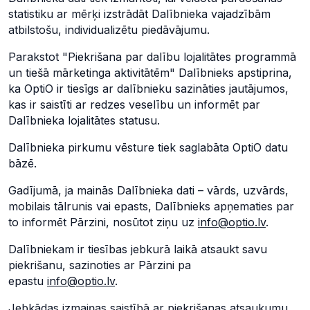
statistiku ar mērķi izstrādāt Dalībnieka vajadzībām
atbilstošu, individualizētu piedāvājumu.
Parakstot "Piekrišana par dalību lojalitātes programmā
un tiešā mārketinga aktivitātēm" Dalībnieks apstiprina,
ka OptiO ir tiesīgs ar dalībnieku sazināties jautājumos,
kas ir saistīti ar redzes veselību un informēt par
Dalībnieka lojalitātes statusu.
Dalībnieka pirkumu vēsture tiek saglabāta OptiO datu
bāzē.
Gadījumā, ja mainās Dalībnieka dati – vārds, uzvārds,
mobilais tālrunis vai epasts, Dalībnieks apņematies par
to informēt Pārzini, nosūtot ziņu uz
info@optio.lv
.
Dalībniekam ir tiesības jebkurā laikā atsaukt savu
piekrišanu, sazinoties ar Pārzini pa
epastu
info@optio.lv
.
Jebkādas izmaiņas saistībā ar piekrišanas atsaukumu