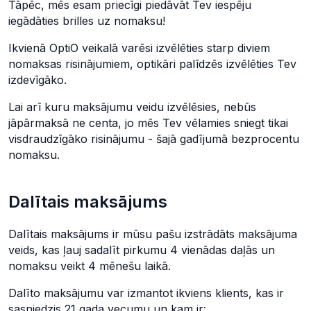
Tāpēc, mēs esam priecīgi piedāvāt Tev iespēju
iegādāties brilles uz nomaksu!
Ikvienā OptiO veikalā varēsi izvēlēties starp diviem
nomaksas risinājumiem, optikāri palīdzēs izvēlēties Tev
izdevīgāko.
Lai arī kuru maksājumu veidu izvēlēsies, nebūs
jāpārmaksā ne centa, jo mēs Tev vēlamies sniegt tikai
visdraudzīgāko risinājumu - šajā gadījumā bezprocentu
nomaksu.
Dalītais maksājums
Dalītais maksājums ir mūsu pašu izstrādāts maksājuma
veids, kas ļauj sadalīt pirkumu 4 vienādas daļās un
nomaksu veikt 4 mēnešu laikā.
Dalīto maksājumu var izmantot ikviens klients, kas ir
sasniedzis 21 gada vecumu un kam ir: