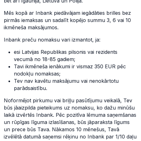
bet arī Igaunijā, Lietuvā un Polijā.
Mēs kopā ar Inbank piedāvājam iegādāties brilles bez
pirmās iemaksas un sadalīt kopējo summu 3, 6 vai 10
ikmēneša maksājumos.
Inbank preču nomaksu vari izmantot, ja:
esi Latvijas Republikas pilsonis vai rezidents
vecumā no 18-85 gadiem;
Tavi ikmēneša ienākumi ir vismaz 350 EUR pēc
nodokļu nomaksas;
Tev nav kavētu maksājumu vai nenokārtotu
parādsaistību.
Noformējot pirkumu vai briļļu pasūtījumu veikalā, Tev
būs jāaizpilda pieteikums uz nomaksu, ko dažu minūšu
laikā izvērtēs Inbank. Pēc pozitīva lēmuma saņemšanas
un rūpīgas līguma izlasīšanas, būs jāparaksta līgums
un prece būs Tava. Nākamos 10 mēnešus, Tavā
izvēlētā datumā saņemsi rēķinu no Inbank par 1/10 daļu