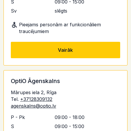
S
09:00 - 15:00
Sv
slēgts
Pieejams personām ar funkcionāliem
traucējumiem
Vairāk
OptiO Āgenskalns
Mārupes iela 2, Rīga
Tel.
+37128309132
agenskalns@optio.lv
P - Pk
09:00 - 18:00
S
09:00 - 15:00