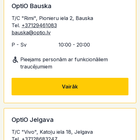
OptiO Bauska
T/C "Rimi", Pionieru iela 2, Bauska
Tel.
+37129461083
bauska@optio.lv
P - Sv
10:00 - 20:00
Pieejams personām ar funkcionāliem
traucējumiem
Vairāk
OptiO Jelgava
T/C "Vivo", Katoļu iela 18, Jelgava
Tel.
+37128683247