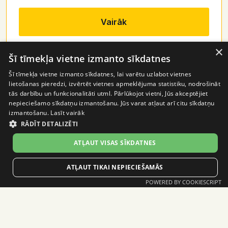
Vairāk
×
Šī tīmekļa vietne izmanto sīkdatnes
OptiO Purvciems
Šī tīmekļa vietne izmanto sīkdatnes, lai varētu uzlabot vietnes
lietošanas pieredzi, izvērtēt vietnes apmeklējuma statistiku, nodrošināt
tās darbību un funkcionalitāti utml. Pārlūkojot vietni, Jūs akceptējiet
Dzelzavas iela 53, Rīga
nepieciešamo sīkdatņu izmantošanu. Jūs varat atļaut arī citu sīkdatņu
Tel.
+37128362190
izmantošanu.
Lasīt vairāk
purvciems@optio.lv
RĀDĪT DETALIZĒTI
P - Pk
10:00 - 19:00
ATĻAUT VISAS SĪKDATNES
S
10:00 - 16:00
ATĻAUT TIKAI NEPIECIEŠAMĀS
Sv
slēgts
POWERED BY COOKIESCRIPT
NEPIECIEŠAMĀS SĪKDATNES
Vairāk
STATISTIKAS SĪKDATNES