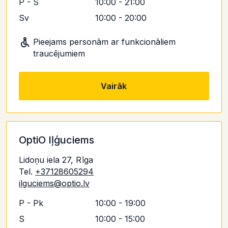
P - S
10:00 - 21:00
Sv
10:00 - 20:00
Pieejams personām ar funkcionāliem
traucējumiem
Vairāk
OptiO Iļģuciems
Lidoņu iela 27, Rīga
Tel.
+37128605294
ilguciems@optio.lv
P - Pk
10:00 - 19:00
S
10:00 - 15:00