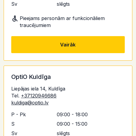
Sv
slēgts
Pieejams personām ar funkcionāliem
traucējumiem
Vairāk
OptiO Kuldīga
Liepājas iela 14, Kuldīga
Tel.
+37120946686
kuldiga@optio.lv
P - Pk
09:00 - 18:00
S
09:00 - 15:00
Sv
slēgts