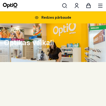
Redzes pārbaude
Optikas veikali