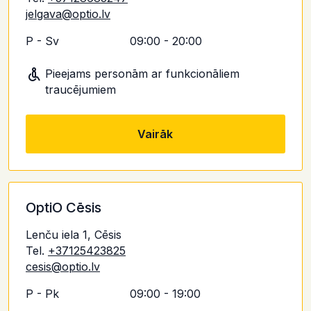
jelgava@optio.lv
P - Sv
09:00 - 20:00
Pieejams personām ar funkcionāliem
traucējumiem
Vairāk
OptiO Cēsis
Lenču iela 1, Cēsis
Tel.
+37125423825
cesis@optio.lv
P - Pk
09:00 - 19:00