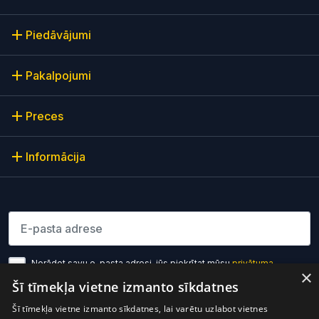
Piedāvājumi
Pakalpojumi
Preces
Informācija
Lūdzu ievadiet e-pasta adresi
Norādot savu e-pasta adresi, jūs piekrītat mūsu
privātuma
×
politikas noteikumiem
Šī tīmekļa vietne izmanto sīkdatnes
Šī tīmekļa vietne izmanto sīkdatnes, lai varētu uzlabot vietnes
Pierakstīties