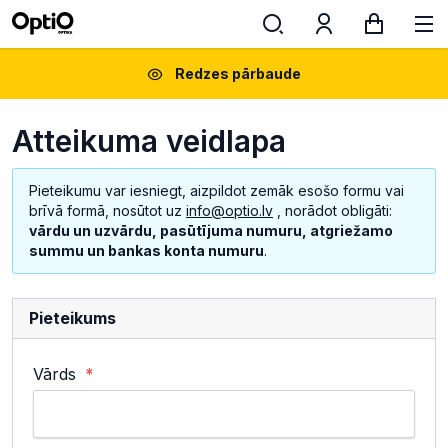
Redzes pārbaude
Atteikuma veidlapa
Pieteikumu var iesniegt, aizpildot zemāk esošo formu vai
brīvā formā, nosūtot uz
info@optio.lv
, norādot obligāti:
vārdu un uzvārdu, pasūtījuma numuru, atgriežamo
summu un bankas konta numuru
.
Pieteikums
Vārds