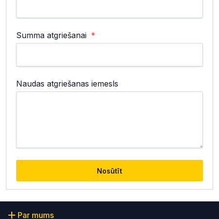
Summa atgriešanai
Naudas atgriešanas iemesls
Nosūtīt
Par mums