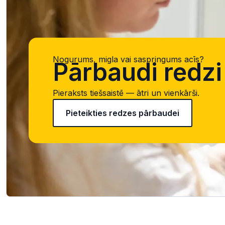
Nogurums, migla vai saspringums acīs?
Pārbaudi redzi 
Pieraksts tiešsaistē — ātri un vienkārši.
Pieteikties redzes pārbaudei