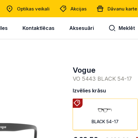
Optikas veikali
Akcijas
Dāvanu karte
lles
Kontaktlēcas
Aksesuāri
Meklēt
Vogue
VO 5443 BLACK 54-17
Izvēlies krāsu
BLACK 54-17