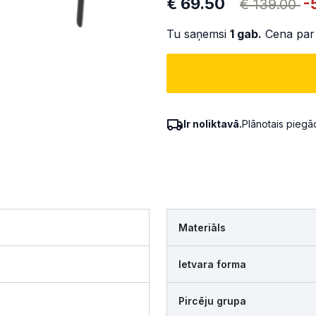
€ 69.50
-
€ 139.00
Tu saņemsi
1
gab.
Cena par
Ir noliktavā.
Plānotais pieg
Materiāls
Ietvara forma
Pircēju grupa