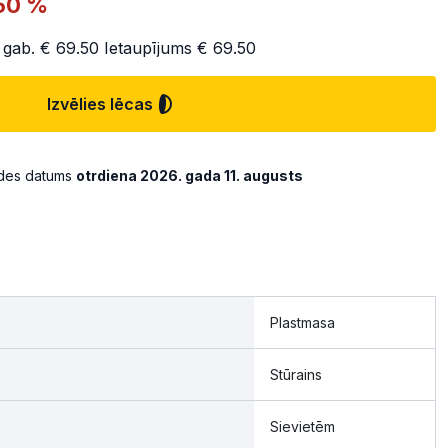
50 %
 gab.
€ 69.50
Ietaupījums
€ 69.50
Izvēlies lēcas
ādes datums
otrdiena 2026. gada 11. augusts
Plastmasa
Stūrains
Sievietēm