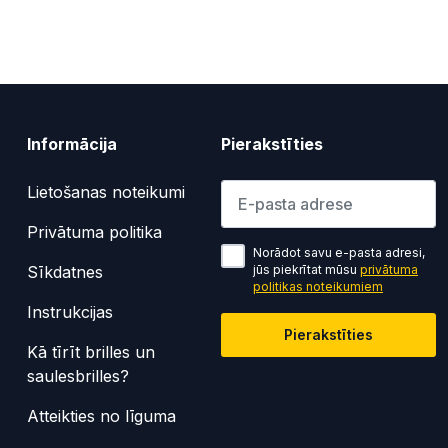
Informācija
Pierakstīties
Lūdzu ievadiet e-pasta adresi
Lietošanas noteikumi
Privātuma politika
Norādot savu e-pasta adresi,
Sīkdatnes
jūs piekrītat mūsu
privātuma
politikas noteikumiem
Instrukcijas
Pierakstīties
Kā tīrīt brilles un
saulesbrilles?
Atteikties no līguma