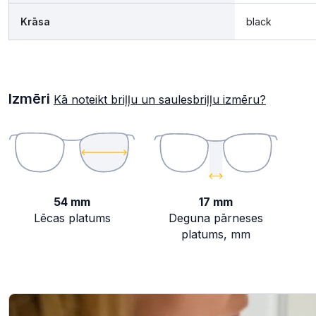
Krāsa
black
Izmēri
Kā noteikt briļļu un saulesbriļļu izmēru?
54 mm
17 mm
Lēcas platums
Deguna pārneses
platums, mm