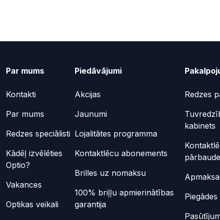
Par mums
Piedāvājumi
Pakalpoj
Kontakti
Akcijas
Redzes p
Par mums
Jaunumi
Tuvredzī
kabinets
Redzes speciālisti
Lojalitātes programma
Kontaktl
Kādēļ izvēlēties
Kontaktlēcu abonements
pārbaud
Optio?
Brilles uz nomaksu
Apmaksas
Vakances
100% briļļu apmierinātības
Piegādes 
Optikas veikali
garantija
Pasūtījum