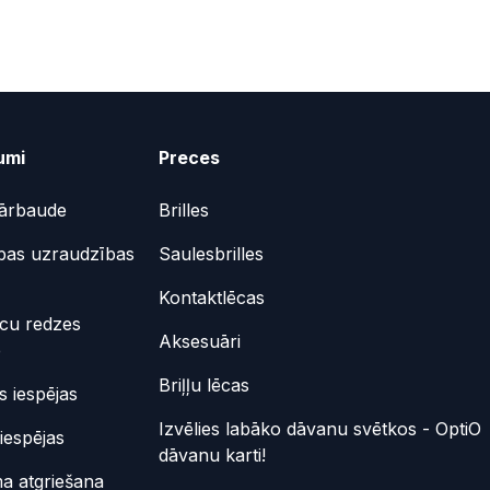
umi
Preces
ārbaude
Brilles
bas uzraudzības
Saulesbrilles
Kontaktlēcas
ēcu redzes
Aksesuāri
e
Briļļu lēcas
 iespējas
Izvēlies labāko dāvanu svētkos - OptiO
iespējas
dāvanu karti!
a atgriešana