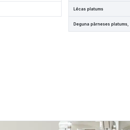
Lēcas platums
Deguna pārneses platums,