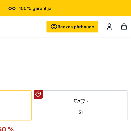
100% garantija
Meklēt
Redzes pārbaude
51
50 %