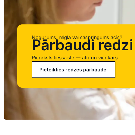
Nogurums, migla vai saspringums acīs?
Pārbaudi redzi 
Pieraksts tiešsaistē — ātri un vienkārši.
Pieteikties redzes pārbaudei