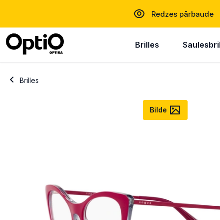
Redzes pārbaude
Brilles
Saulesbri
Brilles
Bilde