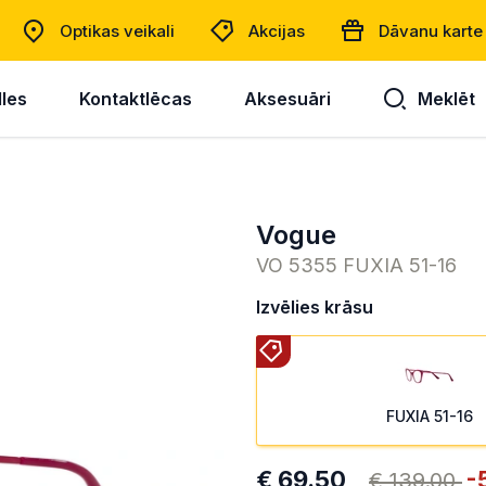
Optikas veikali
Akcijas
Dāvanu karte
lles
Kontaktlēcas
Aksesuāri
Meklēt
Vogue
VO 5355 FUXIA 51-16
Izvēlies krāsu
FUXIA 51-16
€ 69.50
-
€ 139.00