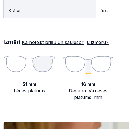
Krāsa
fuxia
Izmēri
Kā noteikt briļļu un saulesbriļļu izmēru?
51 mm
16 mm
Lēcas platums
Deguna pārneses
platums, mm