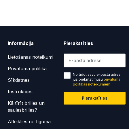
Informācija
Pierakstīties
Lūdzu ievadiet e-pasta adresi
Lietošanas noteikumi
Privātuma politika
Norādot savu e-pasta adresi,
Sīkdatnes
jūs piekrītat mūsu
privātuma
politikas noteikumiem
Instrukcijas
Pierakstīties
Kā tīrīt brilles un
saulesbrilles?
Atteikties no līguma