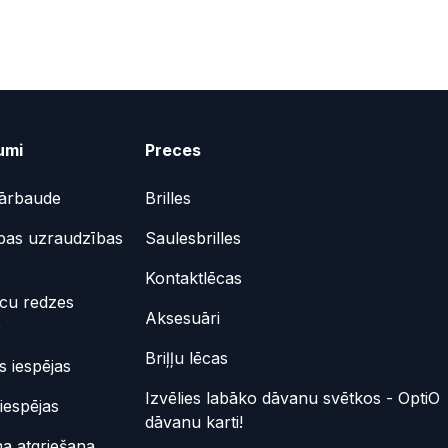
umi
Preces
ārbaude
Brilles
bas uzraudzības
Saulesbrilles
Kontaktlēcas
ēcu redzes
Aksesuāri
e
Briļļu lēcas
 iespējas
Izvēlies labāko dāvanu svētkos - OptiO
iespējas
dāvanu karti!
a atgriešana