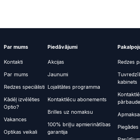
Par mums
Piedāvājumi
Pakalpoj
Kontakti
Akcijas
Redzes p
Par mums
Jaunumi
Tuvredzī
kabinets
Redzes speciālisti
Lojalitātes programma
Kontaktl
Kādēļ izvēlēties
Kontaktlēcu abonements
pārbaud
Optio?
Brilles uz nomaksu
Apmaksas
Vakances
100% briļļu apmierinātības
Piegādes 
Optikas veikali
garantija
Pasūtījum