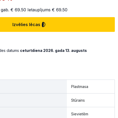
 gab.
€ 69.50
Ietaupījums
€ 69.50
Izvēlies lēcas
ādes datums
ceturtdiena 2026. gada 13. augusts
Plastmasa
Stūrains
Sievietēm