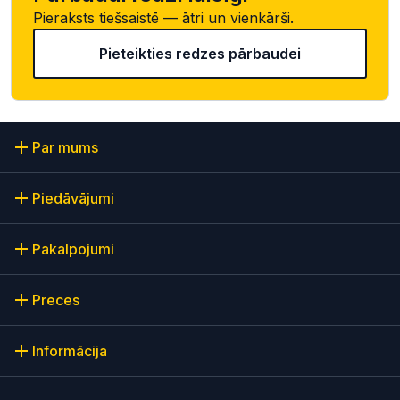
Pieraksts tiešsaistē — ātri un vienkārši.
Pieteikties redzes pārbaudei
Par mums
Piedāvājumi
Pakalpojumi
Preces
Informācija