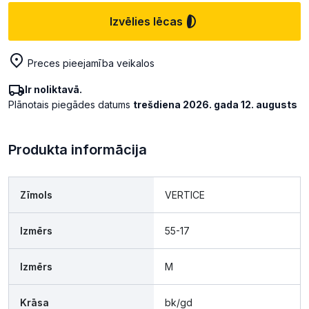
Izvēlies lēcas
Preces pieejamība veikalos
Ir noliktavā.
Plānotais piegādes datums
trešdiena 2026. gada 12. augusts
Produkta informācija
Zīmols
VERTICE
Izmērs
55-17
Izmērs
M
Krāsa
bk/gd