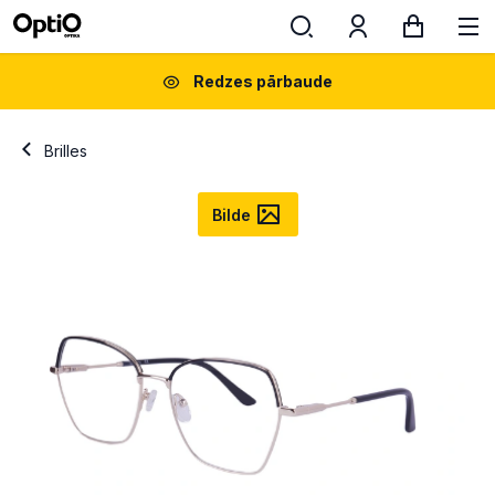
Redzes pārbaude
Brilles
Bilde