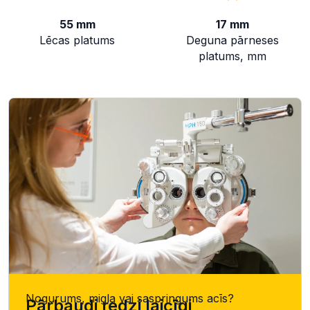
55 mm
17 mm
Lēcas platums
Deguna pārneses
platums, mm
Nogurums, migla vai saspringums acīs?
Pārbaudi redzi laicīgi