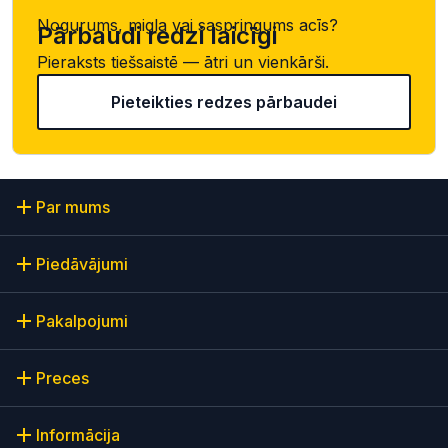
Nogurums, migla vai saspringums acīs?
Pārbaudi redzi laicīgi
Pieraksts tiešsaistē — ātri un vienkārši.
Pieteikties redzes pārbaudei
Par mums
Piedāvājumi
Pakalpojumi
Preces
Informācija