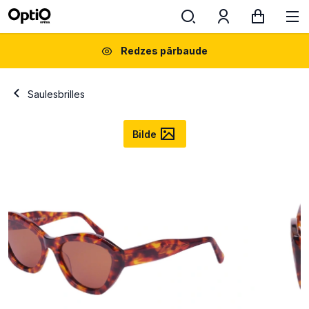
Redzes pārbaude
Saulesbrilles
Bilde