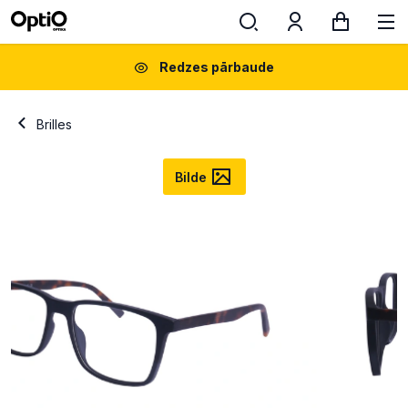
Redzes pārbaude
Brilles
Bilde