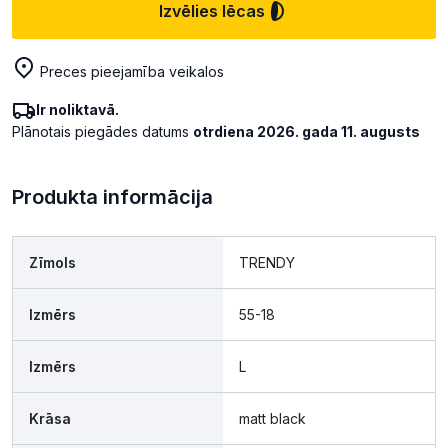
Izvēlies lēcas
Preces pieejamība veikalos
Ir noliktavā.
Plānotais piegādes datums
otrdiena 2026. gada 11. augusts
Produkta informācija
Zīmols
TRENDY
Izmērs
55-18
Izmērs
L
Krāsa
matt black