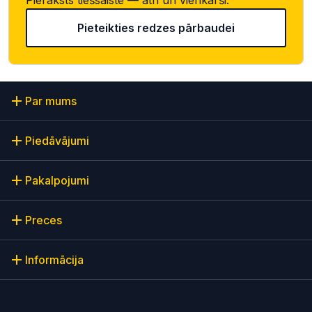
Pieteikties redzes pārbaudei
Par mums
Piedāvājumi
Pakalpojumi
Preces
Informācija