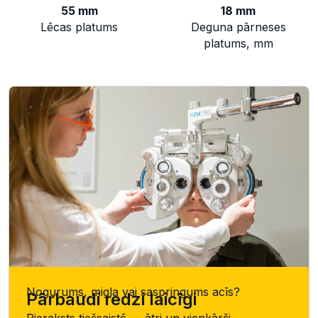
55 mm
18 mm
Lēcas platums
Deguna pārneses
platums, mm
Nogurums, migla vai saspringums acīs?
Pārbaudi redzi laicīgi
Pieraksts tiešsaistē — ātri un vienkārši.