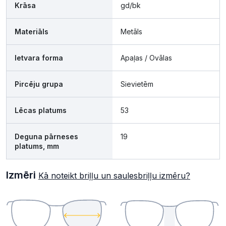
Krāsa
gd/bk
Materiāls
Metāls
Ietvara forma
Apaļas / Ovālas
Pircēju grupa
Sievietēm
Lēcas platums
53
Deguna pārneses
19
platums, mm
Izmēri
Kā noteikt briļļu un saulesbriļļu izmēru?