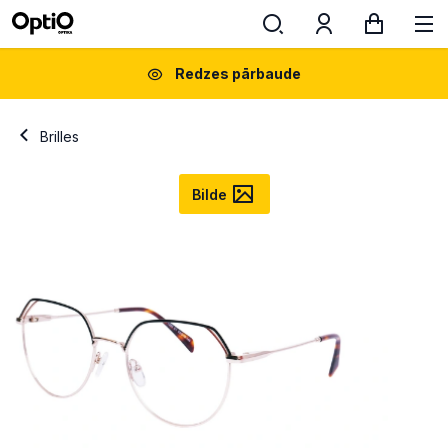
Redzes pārbaude
Brilles
Bilde