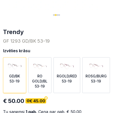
trendy
GF 1293 GD/BK 53-19
Izvēlies krāsu
GD/BK
RO
RGOLD/RED
ROSG/BURG
53-19
GOLD/BL
53-19
53-19
53-19
€ 50.00
€ 45.00
Tu saņemsi
1
gab.
Cena par gab.
€ 50.00