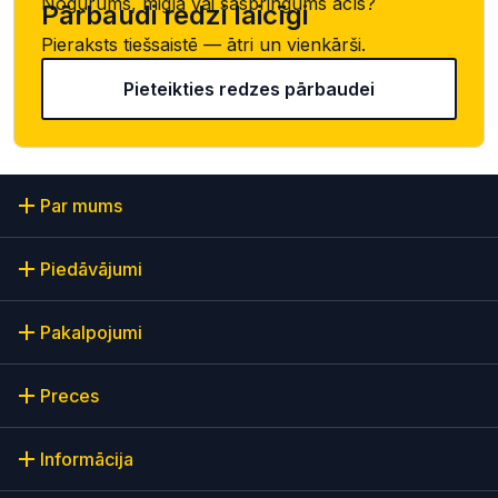
Nogurums, migla vai saspringums acīs?
Pārbaudi redzi laicīgi
Pieraksts tiešsaistē — ātri un vienkārši.
Pieteikties redzes pārbaudei
Par mums
Piedāvājumi
Pakalpojumi
Preces
Informācija