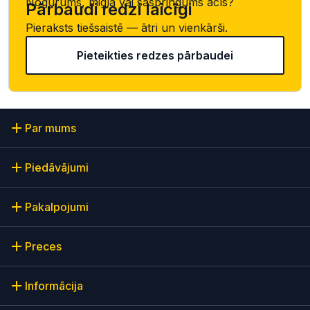
Nogurums, migla vai saspringums acīs?
Pārbaudi redzi laicīgi
Pieraksts tiešsaistē — ātri un vienkārši.
Pieteikties redzes pārbaudei
Par mums
Piedāvājumi
Pakalpojumi
Preces
Informācija