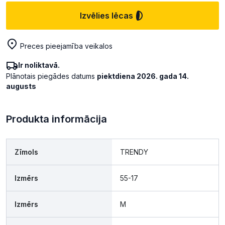
Izvēlies lēcas
Preces pieejamība veikalos
Ir noliktavā.
Plānotais piegādes datums
piektdiena 2026. gada 14.
augusts
Produkta informācija
Zīmols
TRENDY
Izmērs
55-17
Izmērs
M