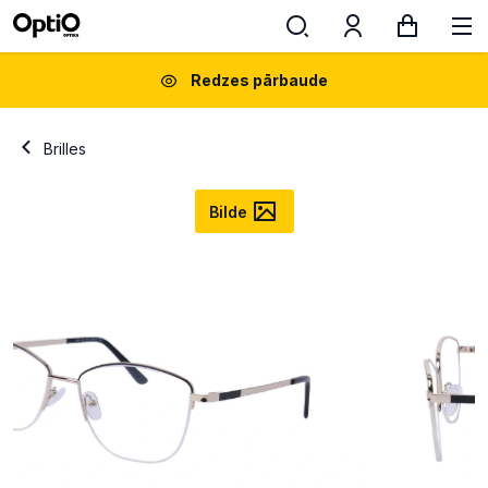
Redzes pārbaude
Brilles
Bilde