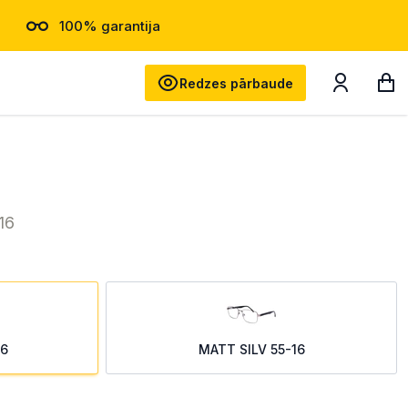
100% garantija
Meklēt
Redzes pārbaude
16
16
MATT SILV 55-16