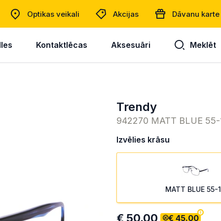
Optikas veikali
Akcijas
Dāvanu karte
lles
Kontaktlēcas
Aksesuāri
Meklēt
trendy
942270 MATT BLUE 55-
Izvēlies krāsu
MATT BLUE 55-
€ 50.00
€ 45.00