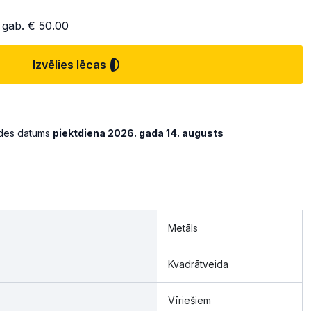
 gab.
€ 50.00
Izvēlies lēcas
ādes datums
piektdiena 2026. gada 14. augusts
Metāls
Kvadrātveida
Vīriešiem