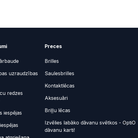
umi
Preces
ārbaude
Brilles
bas uzraudzības
Saulesbrilles
Kontaktlēcas
ēcu redzes
Aksesuāri
e
Briļļu lēcas
 iespējas
Izvēlies labāko dāvanu svētkos - OptiO
iespējas
dāvanu karti!
a atgriešana