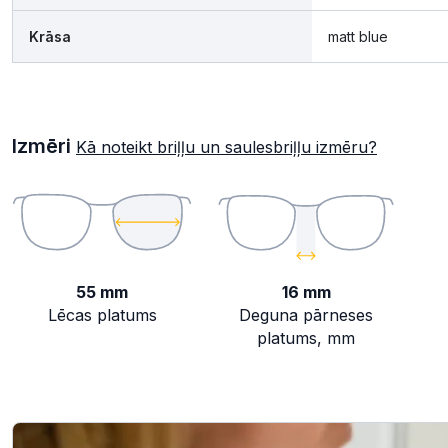
Krāsa
matt blue
Izmēri
Kā noteikt briļļu un saulesbriļļu izmēru?
55 mm
16 mm
Lēcas platums
Deguna pārneses
platums, mm