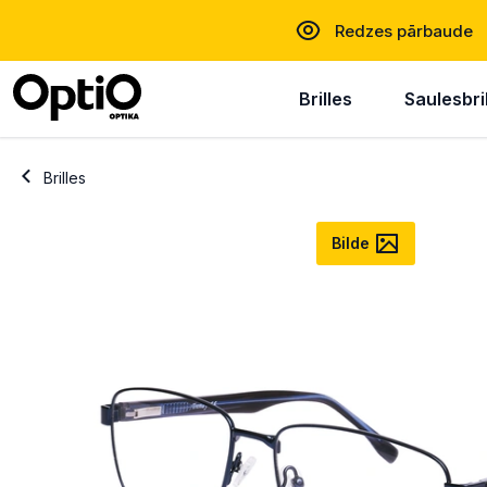
Redzes pārbaude
Brilles
Saulesbri
Brilles
Bilde