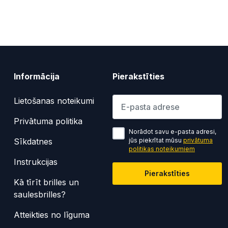
Informācija
Pierakstīties
Lūdzu ievadiet e-pasta adresi
Lietošanas noteikumi
Privātuma politika
Norādot savu e-pasta adresi,
Sīkdatnes
jūs piekrītat mūsu
privātuma
politikas noteikumiem
Instrukcijas
Pierakstīties
Kā tīrīt brilles un
saulesbrilles?
Atteikties no līguma