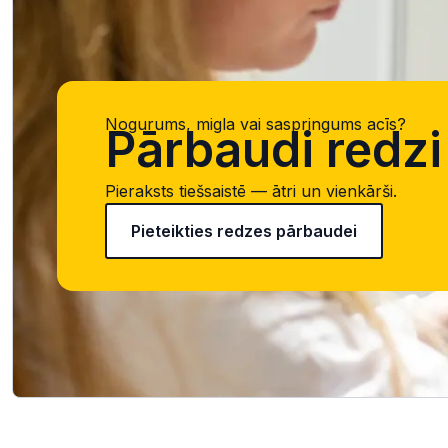
Nogurums, migla vai saspringums acīs?
Pārbaudi redzi 
Pieraksts tiešsaistē — ātri un vienkārši.
Pieteikties redzes pārbaudei