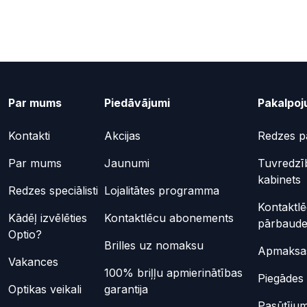
Par mums
Piedāvājumi
Pakalpoj
Kontakti
Akcijas
Redzes p
Par mums
Jaunumi
Tuvredzī
kabinets
Redzes speciālisti
Lojalitātes programma
Kontaktl
Kādēļ izvēlēties
Kontaktlēcu abonements
pārbaud
Optio?
Brilles uz nomaksu
Apmaksas
Vakances
100% briļļu apmierinātības
Piegādes 
Optikas veikali
garantija
Pasūtījum