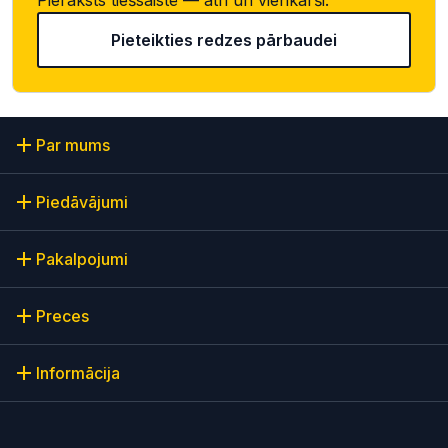
Pieteikties redzes pārbaudei
Par mums
Piedāvājumi
Pakalpojumi
Preces
Informācija