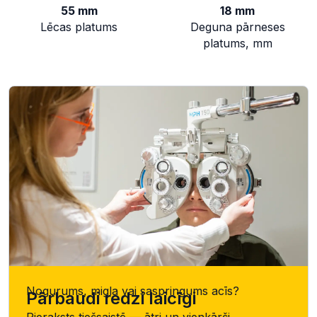
55 mm
18 mm
Lēcas platums
Deguna pārneses
platums, mm
Nogurums, migla vai saspringums acīs?
Pārbaudi redzi laicīgi
Pieraksts tiešsaistē — ātri un vienkārši.