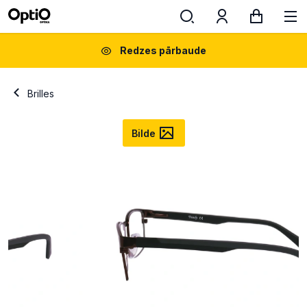
Redzes pārbaude
Brilles
Bilde