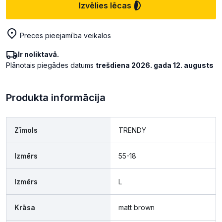
Izvēlies lēcas
Preces pieejamība veikalos
Ir noliktavā.
Plānotais piegādes datums
trešdiena 2026. gada 12. augusts
Produkta informācija
Zīmols
TRENDY
Izmērs
55-18
Izmērs
L
Krāsa
matt brown