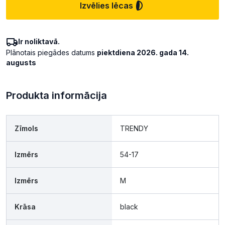
Izvēlies lēcas
Ir noliktavā.
Plānotais piegādes datums
piektdiena 2026. gada 14.
augusts
Produkta informācija
Zīmols
TRENDY
Izmērs
54-17
Izmērs
M
Krāsa
black