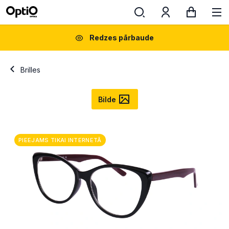
Redzes pārbaude
Brilles
Bilde
PIEEJAMS TIKAI INTERNETĀ