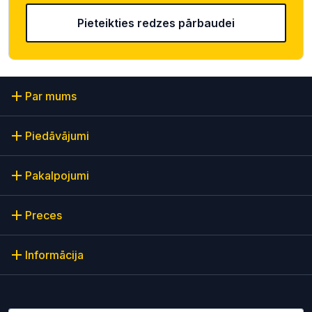
Pieteikties redzes pārbaudei
Par mums
Piedāvājumi
Pakalpojumi
Preces
Informācija