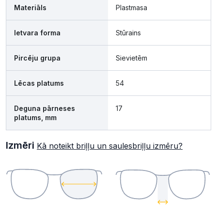
Materiāls
Plastmasa
Ietvara forma
Stūrains
Pircēju grupa
Sievietēm
Lēcas platums
54
Deguna pārneses
17
platums, mm
Izmēri
Kā noteikt briļļu un saulesbriļļu izmēru?