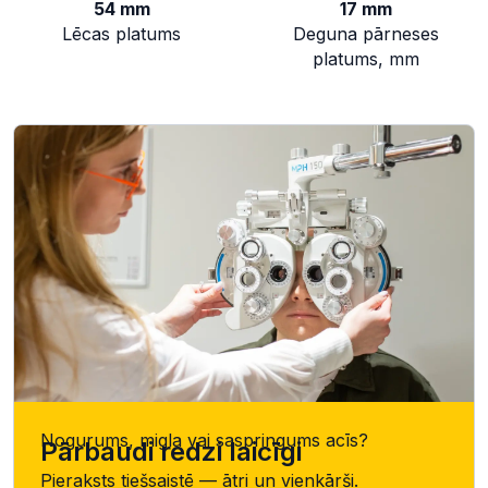
54 mm
17 mm
Lēcas platums
Deguna pārneses
platums, mm
Nogurums, migla vai saspringums acīs?
Pārbaudi redzi laicīgi
Pieraksts tiešsaistē — ātri un vienkārši.