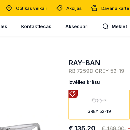
Optikas veikali
Akcijas
Dāvanu karte
lles
Kontaktlēcas
Aksesuāri
Meklēt
RAY-BAN
RB 7259D GREY 52-19
Izvēlies krāsu
GREY 52-19
€ 135.20
€ 169.00