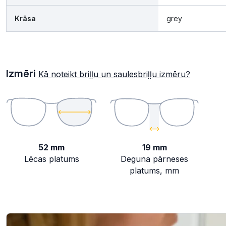
Krāsa
grey
Izmēri
Kā noteikt briļļu un saulesbriļļu izmēru?
52 mm
19 mm
Lēcas platums
Deguna pārneses
platums, mm