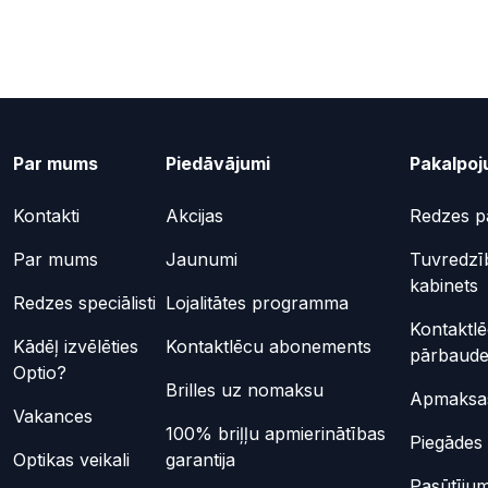
Par mums
Piedāvājumi
Pakalpoj
Kontakti
Akcijas
Redzes p
Par mums
Jaunumi
Tuvredzī
kabinets
Redzes speciālisti
Lojalitātes programma
Kontaktl
Kādēļ izvēlēties
Kontaktlēcu abonements
pārbaud
Optio?
Brilles uz nomaksu
Apmaksas
Vakances
100% briļļu apmierinātības
Piegādes 
Optikas veikali
garantija
Pasūtījum