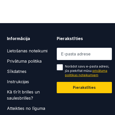
Informācija
Pierakstīties
Lūdzu ievadiet e-pasta adresi
Lietošanas noteikumi
Privātuma politika
Norādot savu e-pasta adresi,
Sīkdatnes
jūs piekrītat mūsu
privātuma
politikas noteikumiem
Instrukcijas
Pierakstīties
Kā tīrīt brilles un
saulesbrilles?
Atteikties no līguma