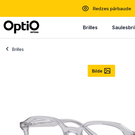
Redzes pārbaude
Brilles
Saulesbri
Brilles
Bilde