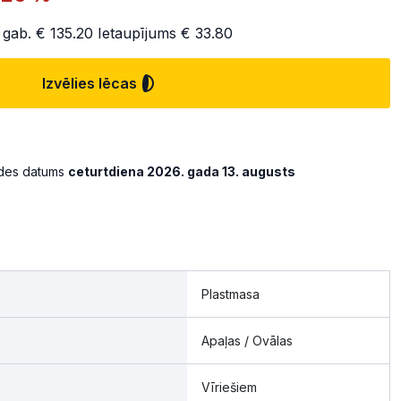
 gab.
€ 135.20
Ietaupījums
€ 33.80
Izvēlies lēcas
ādes datums
ceturtdiena 2026. gada 13. augusts
Plastmasa
Apaļas / Ovālas
Vīriešiem