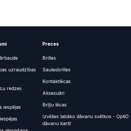
umi
Preces
ārbaude
Brilles
bas uzraudzības
Saulesbrilles
Kontaktlēcas
ēcu redzes
Aksesuāri
e
Briļļu lēcas
 iespējas
Izvēlies labāko dāvanu svētkos - OptiO
iespējas
dāvanu karti!
a atgriešana