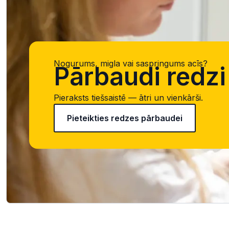
Nogurums, migla vai saspringums acīs?
Pārbaudi redzi 
Pieraksts tiešsaistē — ātri un vienkārši.
Pieteikties redzes pārbaudei