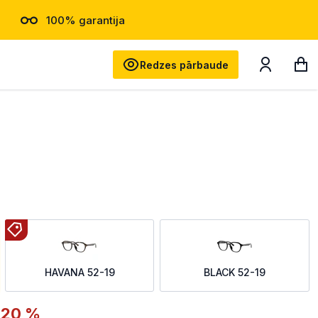
100% garantija
Meklēt
Redzes pārbaude
HAVANA 52-19
BLACK 52-19
-20 %