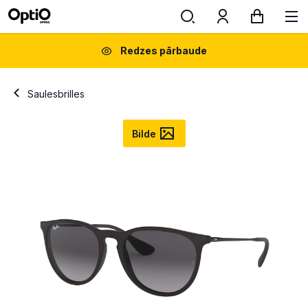
Redzes pārbaude
Saulesbrilles
Bilde