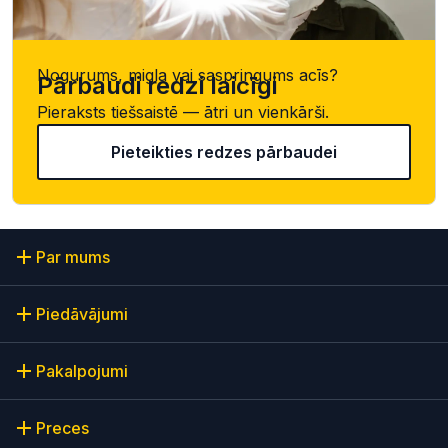
Nogurums, migla vai saspringums acīs?
Pārbaudi redzi laicīgi
Pieraksts tiešsaistē — ātri un vienkārši.
Pieteikties redzes pārbaudei
Par mums
Piedāvājumi
Pakalpojumi
Preces