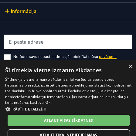
Informācija
Lūdzu ievadiet e-pasta adresi
Norādot savu e-pasta adresi, jūs piekrītat mūsu
privātuma
politikas noteikumiem
×
Šī tīmekļa vietne izmanto sīkdatnes
Pierakstīties
Šī tīmekļa vietne izmanto sīkdatnes, lai varētu uzlabot vietnes
lietošanas pieredzi, izvērtēt vietnes apmeklējuma statistiku, nodrošināt
tās darbību un funkcionalitāti utml. Pārlūkojot vietni, Jūs akceptējiet
nepieciešamo sīkdatņu izmantošanu. Jūs varat atļaut arī citu sīkdatņu
izmantošanu.
Lasīt vairāk
RĀDĪT DETALIZĒTI
Preces cenā ir iekļauts PVN
© 2026 OptiO. Visas tiesības aizsargātas.
ATĻAUT VISAS SĪKDATNES
facebook
ATĻAUT TIKAI NEPIECIEŠAMĀS