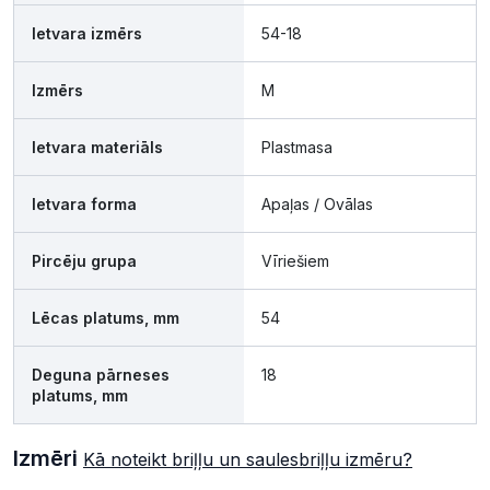
Ietvara izmērs
54-18
Izmērs
M
Ietvara materiāls
Plastmasa
Ietvara forma
Apaļas / Ovālas
Pircēju grupa
Vīriešiem
Lēcas platums, mm
54
Deguna pārneses
18
platums, mm
Izmēri
Kā noteikt briļļu un saulesbriļļu izmēru?