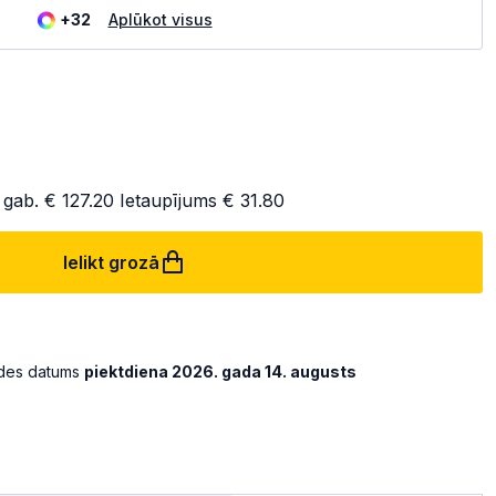
+32
Aplūkot visus
 gab.
€ 127.20
Ietaupījums
€ 31.80
Ielikt grozā
ādes datums
piektdiena 2026. gada 14. augusts