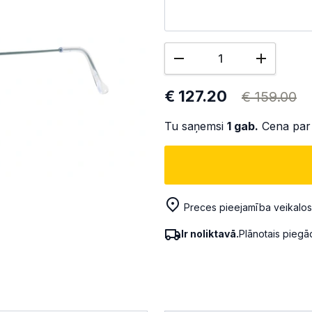
€ 127.20
€ 159.00
Tu saņemsi
1
gab.
Cena par
Preces pieejamība veikalos
Ir noliktavā.
Plānotais pieg