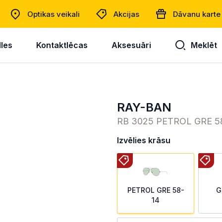
Optikas veikali
Akcijas
Dāvanu karte
lles
Kontaktlēcas
Aksesuāri
Meklēt
RAY-BAN
RB 3025 PETROL GRE 5
Izvēlies krāsu
PETROL GRE 58-
G
14