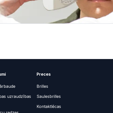
umi
Preces
ārbaude
Brilles
bas uzraudzības
Saulesbrilles
Kontaktlēcas
ēcu redzes