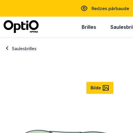
Redzes pārbaude
Brilles
Saulesbri
Saulesbrilles
Bilde