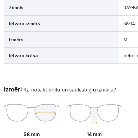
Zīmols
RAY-B
Ietvara izmērs
58-14
Izmērs
M
Ietvara krāsa
petrol 
Izmēri
Kā noteikt briļļu un saulesbriļļu izmēru?
58 mm
14 mm