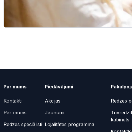
Par mums
Piedāvājumi
Pakalpoj
Kontakti
Akcijas
Redzes p
Par mums
Jaunumi
Tuvredzī
kabinets
Redzes speciālisti
Lojalitātes programma
Kontaktl