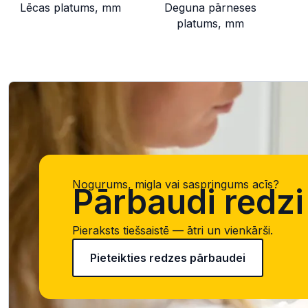
Lēcas platums, mm
Deguna pārneses
platums, mm
Nogurums, migla vai saspringums acīs?
Pārbaudi redzi 
Pieraksts tiešsaistē — ātri un vienkārši.
Pieteikties redzes pārbaudei