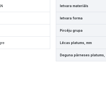
AN
Ietvara materiāls
Ietvara forma
Pircēju grupa
gre
Lēcas platums, mm
Deguna pārneses platums,