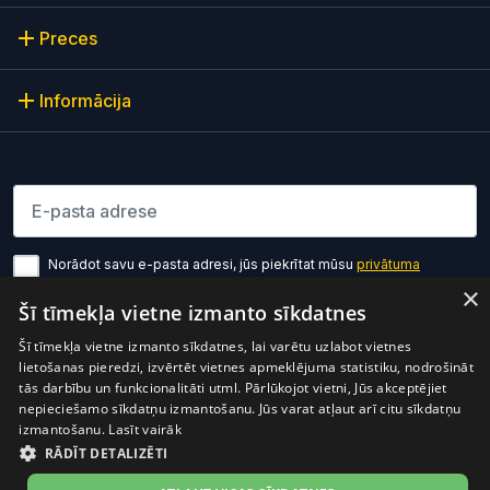
Preces
Informācija
Lūdzu ievadiet e-pasta adresi
Norādot savu e-pasta adresi, jūs piekrītat mūsu
privātuma
politikas noteikumiem
×
Šī tīmekļa vietne izmanto sīkdatnes
Pierakstīties
Šī tīmekļa vietne izmanto sīkdatnes, lai varētu uzlabot vietnes
lietošanas pieredzi, izvērtēt vietnes apmeklējuma statistiku, nodrošināt
tās darbību un funkcionalitāti utml. Pārlūkojot vietni, Jūs akceptējiet
nepieciešamo sīkdatņu izmantošanu. Jūs varat atļaut arī citu sīkdatņu
izmantošanu.
Lasīt vairāk
RĀDĪT DETALIZĒTI
Preces cenā ir iekļauts PVN
© 2026 OptiO. Visas tiesības aizsargātas.