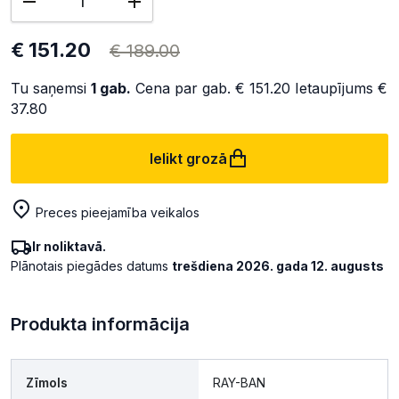
€ 151.20
€ 189.00
Tu saņemsi
1
gab.
Cena par gab.
€ 151.20
Ietaupījums
€
37.80
Ielikt grozā
Preces pieejamība veikalos
Ir noliktavā.
Plānotais piegādes datums
trešdiena 2026. gada 12. augusts
Produkta informācija
Zīmols
RAY-BAN