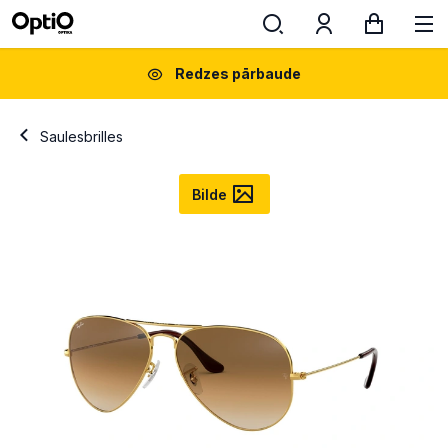
Redzes pārbaude
Saulesbrilles
Bilde