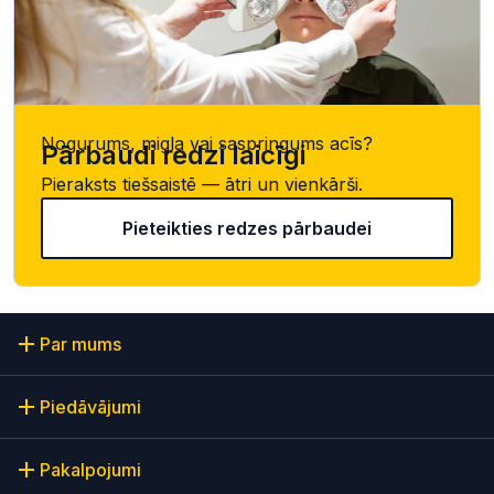
Nogurums, migla vai saspringums acīs?
Pārbaudi redzi laicīgi
Pieraksts tiešsaistē — ātri un vienkārši.
Pieteikties redzes pārbaudei
Par mums
Piedāvājumi
Pakalpojumi