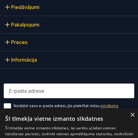
Piedāvājumi
Pakalpojumi
Preces
Informācija
Lūdzu ievadiet e-pasta adresi
Norādot savu e-pasta adresi, jūs piekrītat mūsu
privātuma
politikas noteikumiem
×
Šī tīmekļa vietne izmanto sīkdatnes
Pierakstīties
Šī tīmekļa vietne izmanto sīkdatnes, lai varētu uzlabot vietnes
lietošanas pieredzi, izvērtēt vietnes apmeklējuma statistiku, nodrošināt