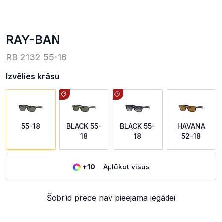
RAY-BAN
RB 2132 55-18
Izvēlies krāsu
55-18
BLACK 55-
BLACK 55-
HAVANA
18
18
52-18
+10
Aplūkot visus
Šobrīd prece nav pieejama iegādei