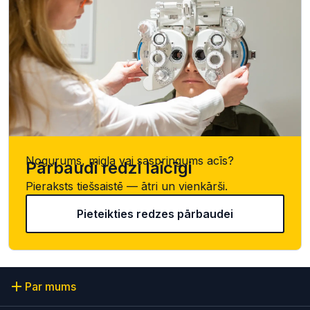
Nogurums, migla vai saspringums acīs?
Pārbaudi redzi laicīgi
Pieraksts tiešsaistē — ātri un vienkārši.
Pieteikties redzes pārbaudei
Par mums