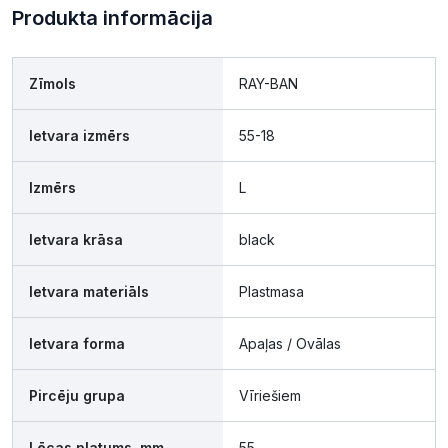
Produkta informācija
Zīmols
RAY-BAN
Ietvara izmērs
55-18
Izmērs
L
Ietvara krāsa
black
Ietvara materiāls
Plastmasa
Ietvara forma
Apaļas / Ovālas
Pircēju grupa
Vīriešiem
Lēcas platums, mm
55