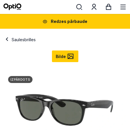
Redzes pārbaude
Saulesbrilles
Bilde
IZPĀRDOTS