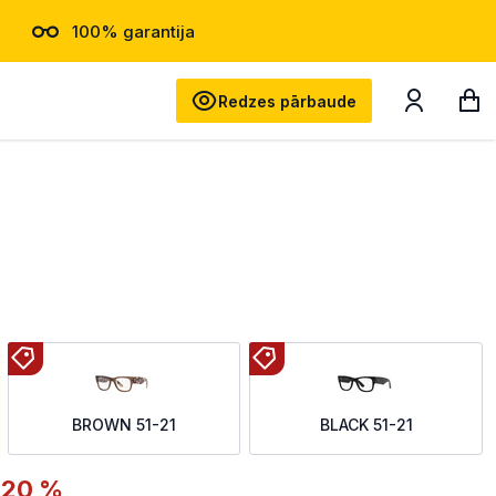
100% garantija
Meklēt
Redzes pārbaude
BROWN 51-21
BLACK 51-21
-20 %