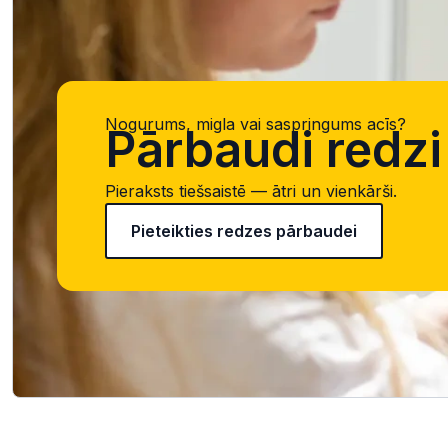
Nogurums, migla vai saspringums acīs?
Pārbaudi redzi 
Pieraksts tiešsaistē — ātri un vienkārši.
Pieteikties redzes pārbaudei