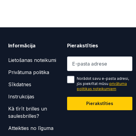
Informācija
Pierakstīties
Lūdzu ievadiet e-pasta adresi
Lietošanas noteikumi
Privātuma politika
Norādot savu e-pasta adresi,
Sīkdatnes
jūs piekrītat mūsu
privātuma
politikas noteikumiem
Instrukcijas
Pierakstīties
Kā tīrīt brilles un
saulesbrilles?
Atteikties no līguma