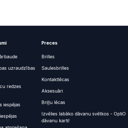
umi
Preces
ārbaude
Brilles
bas uzraudzības
Saulesbrilles
Kontaktlēcas
ēcu redzes
Aksesuāri
e
Briļļu lēcas
 iespējas
Izvēlies labāko dāvanu svētkos - OptiO
iespējas
dāvanu karti!
a atgriešana