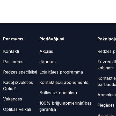
Par mums
Piedāvājumi
Pakalpoj
Kontakti
Akcijas
Redzes p
Par mums
Jaunumi
Tuvredzī
kabinets
Redzes speciālisti
Lojalitātes programma
Kontaktl
Kādēļ izvēlēties
Kontaktlēcu abonements
pārbaud
Optio?
Brilles uz nomaksu
Apmaksas
Vakances
100% briļļu apmierinātības
Piegādes 
Optikas veikali
garantija
Pasūtījum