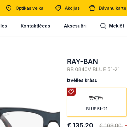
Optikas veikali
Akcijas
Dāvanu karte
lles
Kontaktlēcas
Aksesuāri
Meklēt
RAY-BAN
RB 0840V BLUE 51-21
Izvēlies krāsu
BLUE 51-21
€ 135.20
€ 169.00