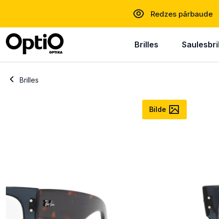
Redzes pārbaude
Brilles
Saulesbri
Brilles
Bilde