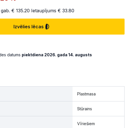
 gab.
€ 135.20
Ietaupījums
€ 33.80
Izvēlies lēcas
ādes datums
piektdiena 2026. gada 14. augusts
Plastmasa
Stūrains
Vīriešiem