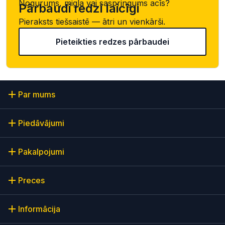
Nogurums, migla vai saspringums acīs?
Pārbaudi redzi laicīgi
Pieraksts tiešsaistē — ātri un vienkārši.
Pieteikties redzes pārbaudei
Par mums
Piedāvājumi
Pakalpojumi
Preces
Informācija