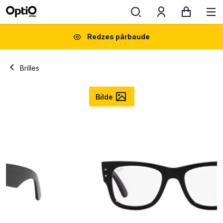
Redzes pārbaude
Brilles
Bilde