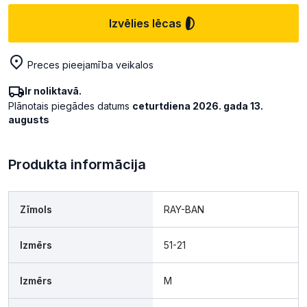
Izvēlies lēcas
Preces pieejamība veikalos
Ir noliktavā.
Plānotais piegādes datums
ceturtdiena 2026. gada 13.
augusts
Produkta informācija
Zīmols
RAY-BAN
Izmērs
51-21
Izmērs
M