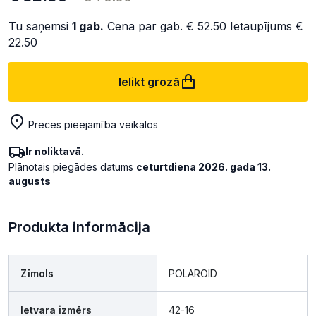
Tu saņemsi
1
gab.
Cena par gab.
€ 52.50
Ietaupījums
€
22.50
Ielikt grozā
Preces pieejamība veikalos
Ir noliktavā.
Plānotais piegādes datums
ceturtdiena 2026. gada 13.
augusts
Produkta informācija
Zīmols
POLAROID
Ietvara izmērs
42-16