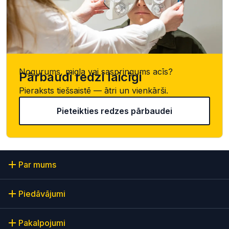
Nogurums, migla vai saspringums acīs?
Pārbaudi redzi laicīgi
Pieraksts tiešsaistē — ātri un vienkārši.
Pieteikties redzes pārbaudei
Par mums
Piedāvājumi
Pakalpojumi