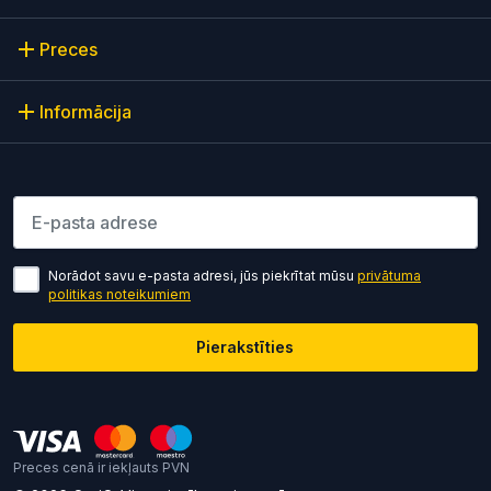
Preces
Informācija
Lūdzu ievadiet e-pasta adresi
Norādot savu e-pasta adresi, jūs piekrītat mūsu
privātuma
politikas noteikumiem
Pierakstīties
Preces cenā ir iekļauts PVN