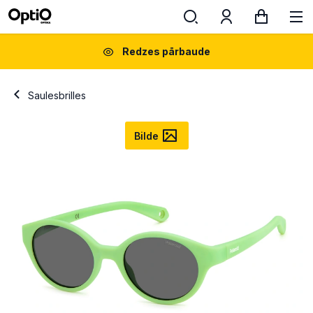
Redzes pārbaude
Saulesbrilles
Bilde