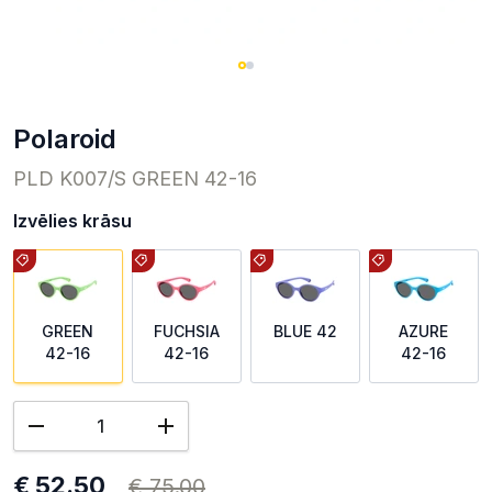
Polaroid
PLD K007/S GREEN 42-16
Izvēlies krāsu
GREEN
FUCHSIA
BLUE 42
AZURE
42-16
42-16
42-16
€ 52.50
€ 75.00