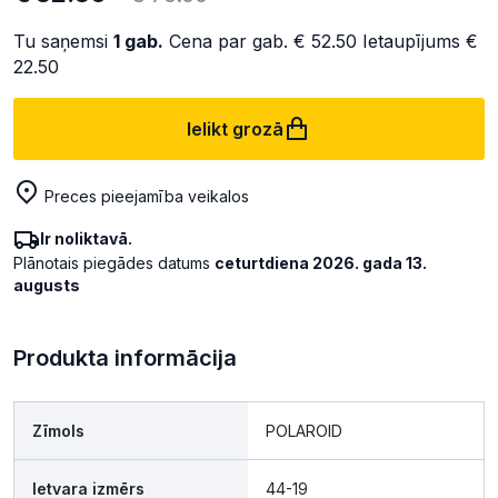
Tu saņemsi
1
gab.
Cena par gab.
€ 52.50
Ietaupījums
€
22.50
Ielikt grozā
Preces pieejamība veikalos
Ir noliktavā.
Plānotais piegādes datums
ceturtdiena 2026. gada 13.
augusts
Produkta informācija
Zīmols
POLAROID
Ietvara izmērs
44-19