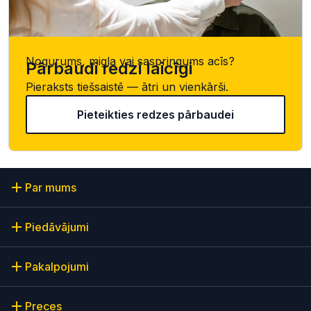
Nogurums, migla vai saspringums acīs?
Pārbaudi redzi laicīgi
Pieraksts tiešsaistē — ātri un vienkārši.
Pieteikties redzes pārbaudei
Par mums
Piedāvājumi
Pakalpojumi
Preces