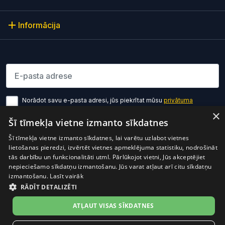
Informācija
Lūdzu ievadiet e-pasta adresi
Norādot savu e-pasta adresi, jūs piekrītat mūsu
privātuma
politikas noteikumiem
×
Šī tīmekļa vietne izmanto sīkdatnes
Pierakstīties
Šī tīmekļa vietne izmanto sīkdatnes, lai varētu uzlabot vietnes
lietošanas pieredzi, izvērtēt vietnes apmeklējuma statistiku, nodrošināt
tās darbību un funkcionalitāti utml. Pārlūkojot vietni, Jūs akceptējiet
nepieciešamo sīkdatņu izmantošanu. Jūs varat atļaut arī citu sīkdatņu
izmantošanu.
Lasīt vairāk
RĀDĪT DETALIZĒTI
Preces cenā ir iekļauts PVN
© 2026 OptiO. Visas tiesības aizsargātas.
ATĻAUT VISAS SĪKDATNES
facebook