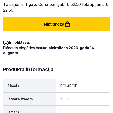
Tu saņemsi
1
gab.
Cena par gab.
€ 52.50
Ietaupījums
€
22.50
Ielikt grozā
Ir noliktavā.
Plānotais piegādes datums
piektdiena 2026. gada 14.
augusts
Produkta informācija
Zīmols
POLAROID
Ietvara izmērs
45-19
Izmērs
S