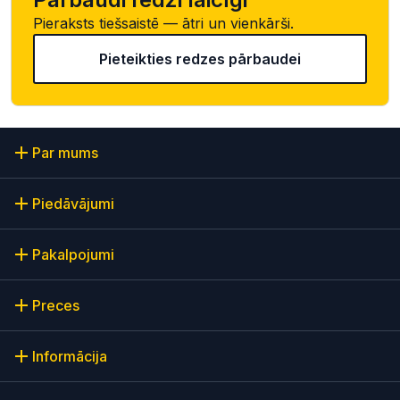
Pieraksts tiešsaistē — ātri un vienkārši.
Pieteikties redzes pārbaudei
Par mums
Piedāvājumi
Pakalpojumi
Preces
Informācija