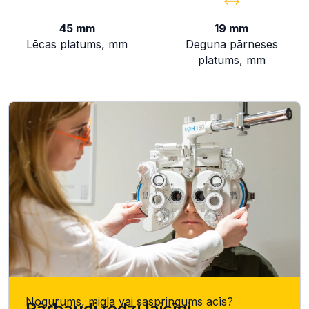
45 mm
19 mm
Lēcas platums, mm
Deguna pārneses
platums, mm
Nogurums, migla vai saspringums acīs?
Pārbaudi redzi laicīgi