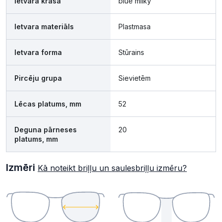
Ietvara krāsa
blue milky
Ietvara materiāls
Plastmasa
Ietvara forma
Stūrains
Pircēju grupa
Sievietēm
Lēcas platums, mm
52
Deguna pārneses
20
platums, mm
Izmēri
Kā noteikt briļļu un saulesbriļļu izmēru?