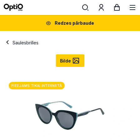
Redzes pārbaude
Saulesbrilles
Bilde
PIEEJAMS TIKAI INTERNETĀ