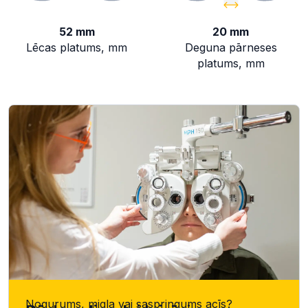
52 mm
20 mm
Lēcas platums, mm
Deguna pārneses
platums, mm
Nogurums, migla vai saspringums acīs?