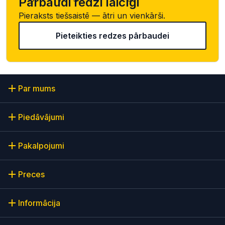
Pārbaudi redzi laicīgi
Pieraksts tiešsaistē — ātri un vienkārši.
Pieteikties redzes pārbaudei
Par mums
Piedāvājumi
Pakalpojumi
Preces
Informācija