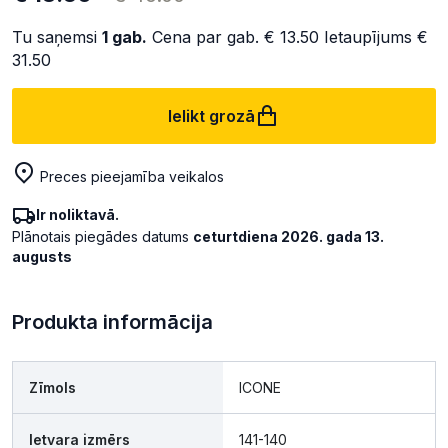
Tu saņemsi
1
gab.
Cena par gab.
€ 13.50
Ietaupījums
€
31.50
Ielikt grozā
Preces pieejamība veikalos
Ir noliktavā.
Plānotais piegādes datums
ceturtdiena 2026. gada 13.
augusts
Produkta informācija
Zīmols
ICONE
Ietvara izmērs
141-140