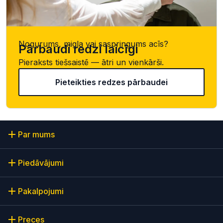
Nogurums, migla vai saspringums acīs?
Pārbaudi redzi laicīgi
Pieraksts tiešsaistē — ātri un vienkārši.
Pieteikties redzes pārbaudei
Par mums
Piedāvājumi
Pakalpojumi
Preces