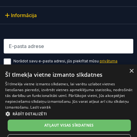
Informācija
Lūdzu ievadiet e-pasta adresi
Norādot savu e-pasta adresi, jūs piekrītat mūsu
privātuma
politikas noteikumiem
×
Šī tīmekļa vietne izmanto sīkdatnes
Pierakstīties
Šī tīmekļa vietne izmanto sīkdatnes, lai varētu uzlabot vietnes
lietošanas pieredzi, izvērtēt vietnes apmeklējuma statistiku, nodrošināt
tās darbību un funkcionalitāti utml. Pārlūkojot vietni, Jūs akceptējiet
nepieciešamo sīkdatņu izmantošanu. Jūs varat atļaut arī citu sīkdatņu
izmantošanu.
Lasīt vairāk
RĀDĪT DETALIZĒTI
Preces cenā ir iekļauts PVN
© 2026 OptiO. Visas tiesības aizsargātas.
ATĻAUT VISAS SĪKDATNES
facebook