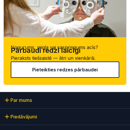
Nogurums, migla vai saspringums acīs?
Pārbaudi redzi laicīgi
Pieraksts tiešsaistē — ātri un vienkārši.
Pieteikties redzes pārbaudei
Par mums
Piedāvājumi