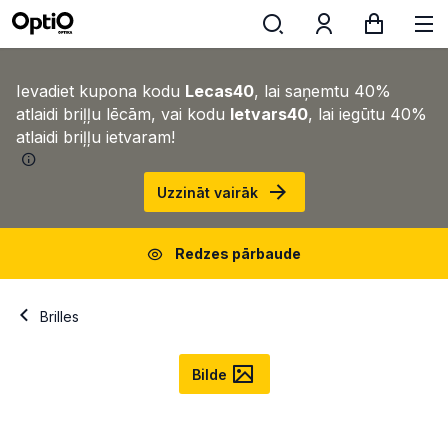
Ievadiet kupona kodu
Lecas40
, lai saņemtu 40%
atlaidi briļļu lēcām, vai kodu
Ietvars40
, lai iegūtu 40%
atlaidi briļļu ietvaram!
Uzzināt vairāk
Redzes pārbaude
Brilles
Bilde