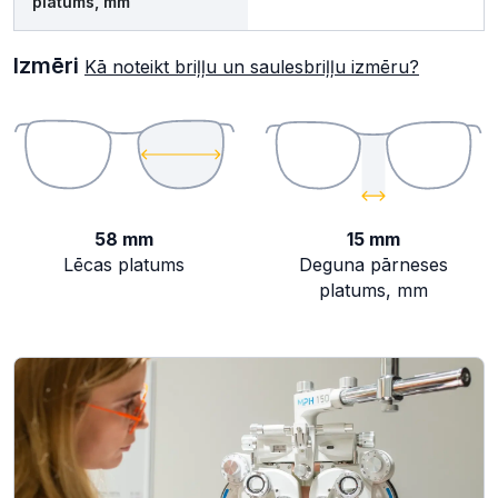
platums, mm
Izmēri
Kā noteikt briļļu un saulesbriļļu izmēru?
58 mm
15 mm
Lēcas platums
Deguna pārneses
platums, mm