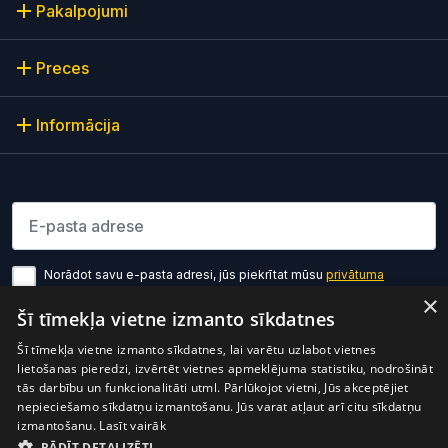
Pakalpojumi
Preces
Informācija
Lūdzu ievadiet e-pasta adresi
Norādot savu e-pasta adresi, jūs piekrītat mūsu
privātuma
politikas noteikumiem
×
Šī tīmekļa vietne izmanto sīkdatnes
Pierakstīties
Šī tīmekļa vietne izmanto sīkdatnes, lai varētu uzlabot vietnes
lietošanas pieredzi, izvērtēt vietnes apmeklējuma statistiku, nodrošināt
tās darbību un funkcionalitāti utml. Pārlūkojot vietni, Jūs akceptējiet
nepieciešamo sīkdatņu izmantošanu. Jūs varat atļaut arī citu sīkdatņu
izmantošanu.
Lasīt vairāk
RĀDĪT DETALIZĒTI