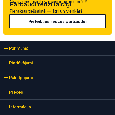
Nogurums, migla vai saspringums acīs?
Pārbaudi redzi laicīgi
Pieraksts tiešsaistē — ātri un vienkārši.
Pieteikties redzes pārbaudei
Par mums
Piedāvājumi
Pakalpojumi
Preces
Informācija