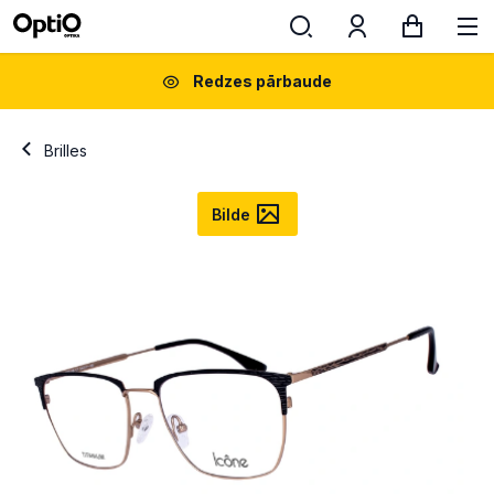
Redzes pārbaude
Brilles
Bilde