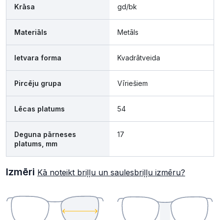
Krāsa
gd/bk
Materiāls
Metāls
Ietvara forma
Kvadrātveida
Pircēju grupa
Vīriešiem
Lēcas platums
54
Deguna pārneses
17
platums, mm
Izmēri
Kā noteikt briļļu un saulesbriļļu izmēru?