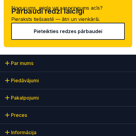
Nogurums, migla vai saspringums acīs?
Pārbaudi redzi laicīgi
Pieraksts tiešsaistē — ātri un vienkārši.
Pieteikties redzes pārbaudei
Par mums
Piedāvājumi
Pakalpojumi
Preces
Informācija