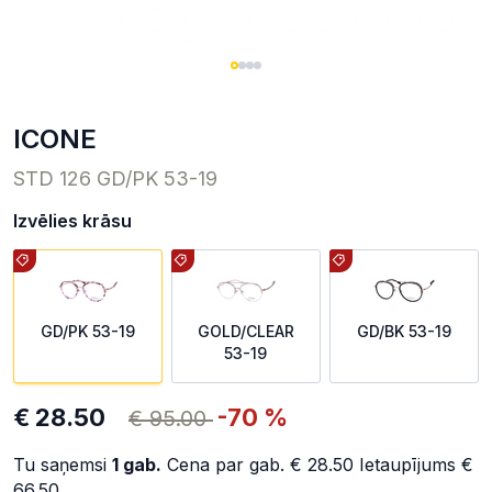
ICONE
STD 126 GD/PK 53-19
Izvēlies krāsu
GD/PK 53-19
GOLD/CLEAR
GD/BK 53-19
53-19
€ 28.50
-70 %
€ 95.00
Tu saņemsi
1
gab.
Cena par gab.
€ 28.50
Ietaupījums
€
66.50