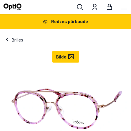
Redzes pārbaude
Brilles
Bilde