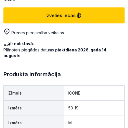
Izvēlies lēcas
Preces pieejamība veikalos
Ir noliktavā.
Plānotais piegādes datums
piektdiena 2026. gada 14.
augusts
Produkta informācija
Zīmols
ICONE
Izmērs
53-19
Izmērs
M