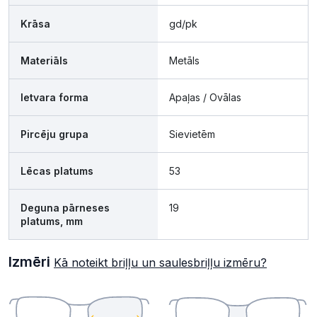
Krāsa
gd/pk
Materiāls
Metāls
Ietvara forma
Apaļas / Ovālas
Pircēju grupa
Sievietēm
Lēcas platums
53
Deguna pārneses
19
platums, mm
Izmēri
Kā noteikt briļļu un saulesbriļļu izmēru?