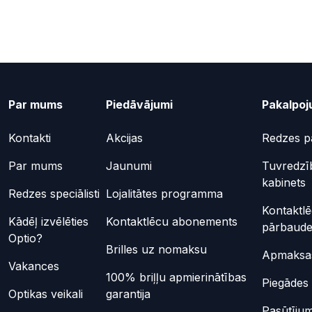
Par mums
Piedāvājumi
Pakalpoj
Kontakti
Akcijas
Redzes p
Par mums
Jaunumi
Tuvredzī
kabinets
Redzes speciālisti
Lojalitātes programma
Kontaktl
Kādēļ izvēlēties
Kontaktlēcu abonements
pārbaud
Optio?
Brilles uz nomaksu
Apmaksas
Vakances
100% briļļu apmierinātības
Piegādes 
Optikas veikali
garantija
Pasūtījum