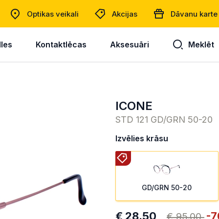
Optikas veikali
Akcijas
Dāvanu karte
lles
Kontaktlēcas
Aksesuāri
Meklēt
ICONE
STD 121 GD/GRN 50-20
Izvēlies krāsu
GD/GRN 50-20
€ 28.50
-7
€ 95.00