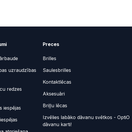
umi
Preces
ārbaude
Brilles
bas uzraudzības
Saulesbrilles
Kontaktlēcas
ēcu redzes
Aksesuāri
e
Briļļu lēcas
 iespējas
Izvēlies labāko dāvanu svētkos - OptiO
iespējas
dāvanu karti!
a atgriešana