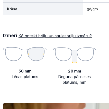
Krāsa
gd/grn
Izmēri
Kā noteikt briļļu un saulesbriļļu izmēru?
50 mm
20 mm
Lēcas platums
Deguna pārneses
platums, mm