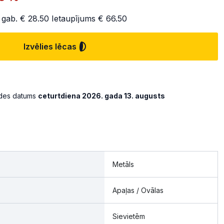
 gab.
€ 28.50
Ietaupījums
€ 66.50
Izvēlies lēcas
ādes datums
ceturtdiena 2026. gada 13. augusts
Metāls
Apaļas / Ovālas
Sievietēm