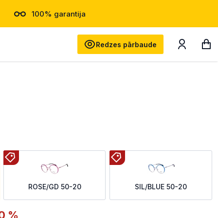
100% garantija
Meklēt
Redzes pārbaude
ROSE/GD 50-20
SIL/BLUE 50-20
0 %