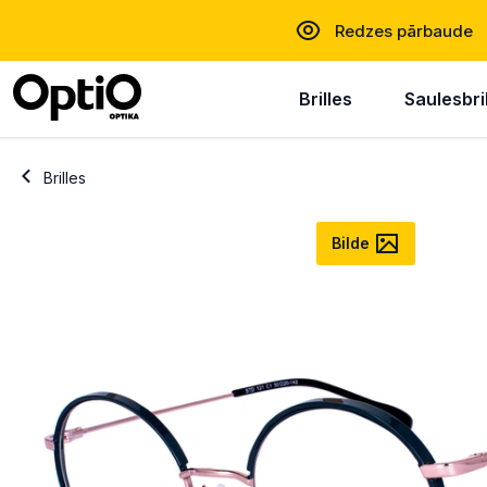
Redzes pārbaude
Brilles
Saulesbri
Brilles
Bilde