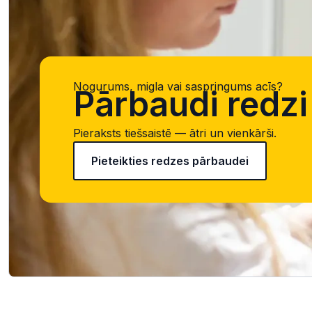
Nogurums, migla vai saspringums acīs?
Pārbaudi redzi 
Pieraksts tiešsaistē — ātri un vienkārši.
Pieteikties redzes pārbaudei