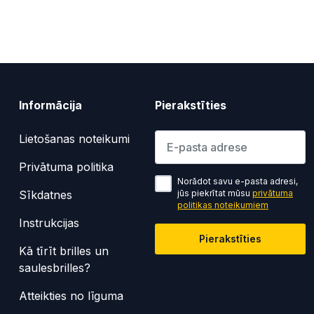
Informācija
Pierakstīties
Lūdzu ievadiet e-pasta adresi
Lietošanas noteikumi
Privātuma politika
Norādot savu e-pasta adresi,
Sīkdatnes
jūs piekrītat mūsu
privātuma
politikas noteikumiem
Instrukcijas
Pierakstīties
Kā tīrīt brilles un
saulesbrilles?
Atteikties no līguma