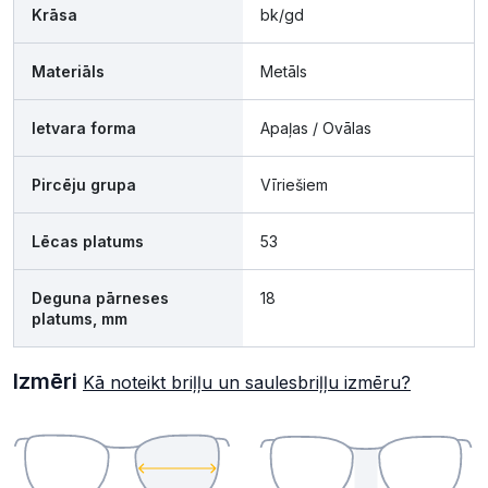
Krāsa
bk/gd
Materiāls
Metāls
Ietvara forma
Apaļas / Ovālas
Pircēju grupa
Vīriešiem
Lēcas platums
53
Deguna pārneses
18
platums, mm
Izmēri
Kā noteikt briļļu un saulesbriļļu izmēru?