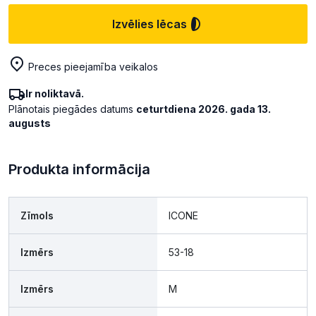
Izvēlies lēcas
Preces pieejamība veikalos
Ir noliktavā.
Plānotais piegādes datums
ceturtdiena 2026. gada 13.
augusts
Produkta informācija
Zīmols
ICONE
Izmērs
53-18
Izmērs
M