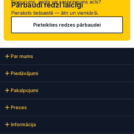
Nogurums, migla vai saspringums acīs?
Pārbaudi redzi laicīgi
Pieraksts tiešsaistē — ātri un vienkārši.
Pieteikties redzes pārbaudei
Par mums
Piedāvājumi
Pakalpojumi
Preces
Informācija