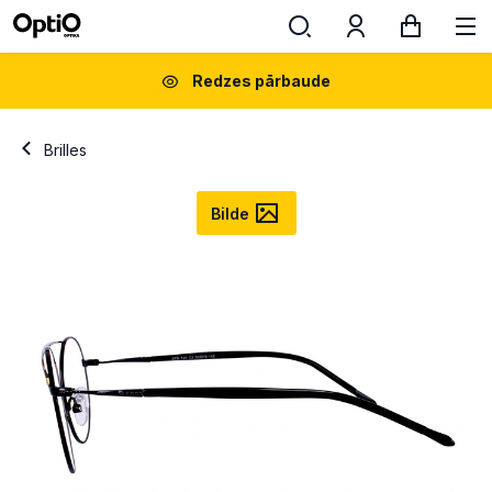
Redzes pārbaude
Brilles
Bilde