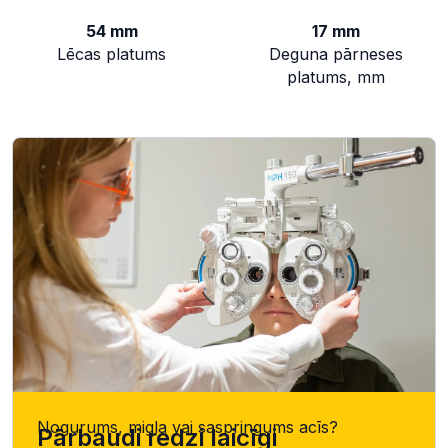
54 mm
17 mm
Lēcas platums
Deguna pārneses
platums, mm
Nogurums, migla vai saspringums acīs?
Pārbaudi redzi laicīgi