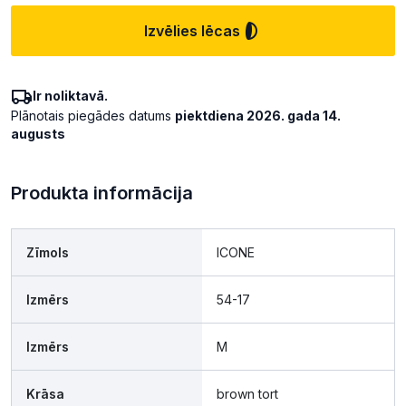
Izvēlies lēcas
Ir noliktavā.
Plānotais piegādes datums
piektdiena 2026. gada 14.
augusts
Produkta informācija
Zīmols
ICONE
Izmērs
54-17
Izmērs
M
Krāsa
brown tort