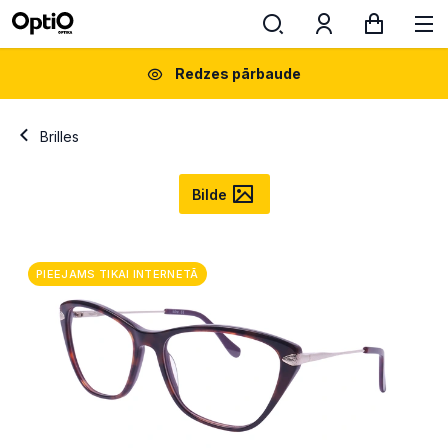
Redzes pārbaude
Brilles
Bilde
PIEEJAMS TIKAI INTERNETĀ