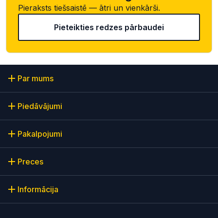
Pieraksts tiešsaistē — ātri un vienkārši.
Pieteikties redzes pārbaudei
Par mums
Piedāvājumi
Pakalpojumi
Preces
Informācija