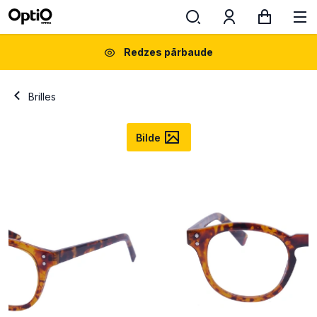
Redzes pārbaude
Brilles
Bilde