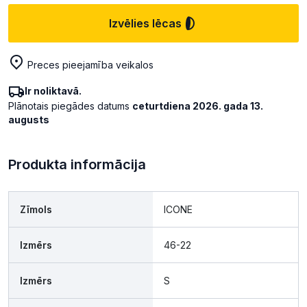
Izvēlies lēcas
Preces pieejamība veikalos
Ir noliktavā.
Plānotais piegādes datums
ceturtdiena 2026. gada 13.
augusts
Produkta informācija
Zīmols
ICONE
Izmērs
46-22
Izmērs
S