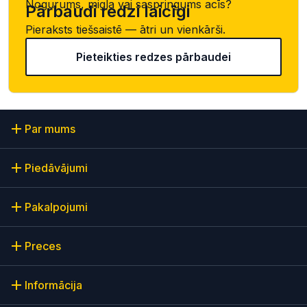
Nogurums, migla vai saspringums acīs?
Pārbaudi redzi laicīgi
Pieraksts tiešsaistē — ātri un vienkārši.
Pieteikties redzes pārbaudei
Par mums
Piedāvājumi
Pakalpojumi
Preces
Informācija