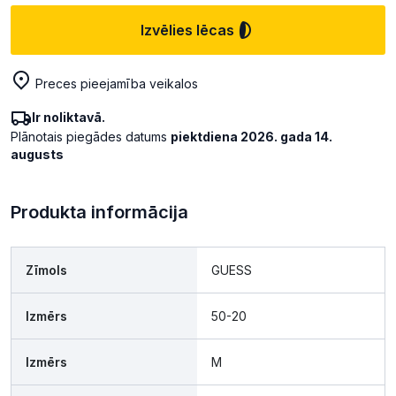
Izvēlies lēcas
Preces pieejamība veikalos
Ir noliktavā.
Plānotais piegādes datums
piektdiena 2026. gada 14.
augusts
Produkta informācija
Zīmols
GUESS
Izmērs
50-20
Izmērs
M