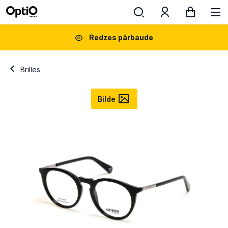
Redzes pārbaude
Brilles
Bilde