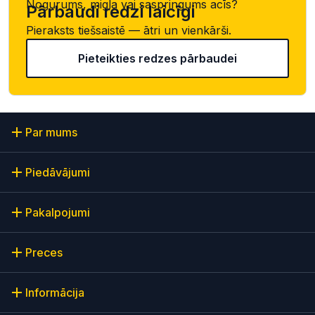
Nogurums, migla vai saspringums acīs?
Pārbaudi redzi laicīgi
Pieraksts tiešsaistē — ātri un vienkārši.
Pieteikties redzes pārbaudei
Par mums
Piedāvājumi
Pakalpojumi
Preces
Informācija