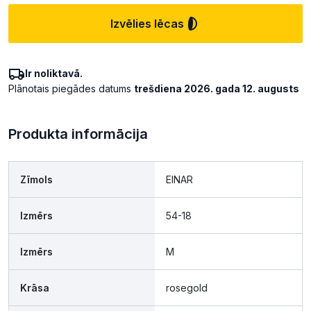
Izvēlies lēcas
Ir noliktavā.
Plānotais piegādes datums
trešdiena 2026. gada 12. augusts
Produkta informācija
Zīmols
EINAR
Izmērs
54-18
Izmērs
M
Krāsa
rosegold