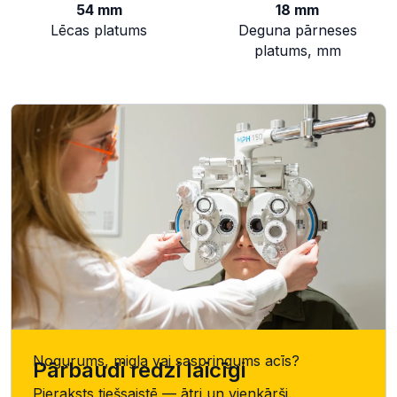
54 mm
18 mm
Lēcas platums
Deguna pārneses
platums, mm
Nogurums, migla vai saspringums acīs?
Pārbaudi redzi laicīgi
Pieraksts tiešsaistē — ātri un vienkārši.