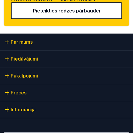
Pieteikties redzes pārbaudei
Par mums
Piedāvājumi
Pakalpojumi
Preces
Informācija