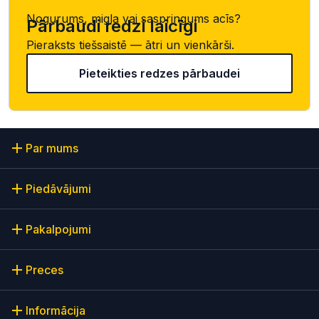
Nogurums, migla vai saspringums acīs?
Pārbaudi redzi laicīgi
Pieraksts tiešsaistē — ātri un vienkārši.
Pieteikties redzes pārbaudei
Par mums
Piedāvājumi
Pakalpojumi
Preces
Informācija