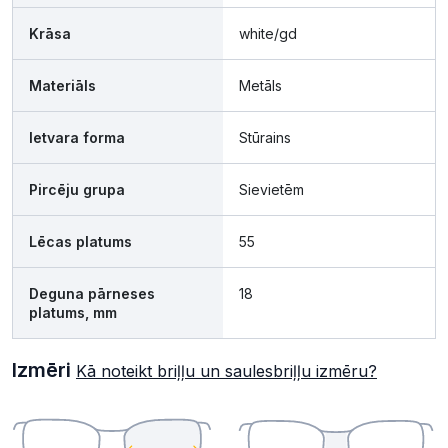
Krāsa
white/gd
Materiāls
Metāls
Ietvara forma
Stūrains
Pircēju grupa
Sievietēm
Lēcas platums
55
Deguna pārneses
18
platums, mm
Izmēri
Kā noteikt briļļu un saulesbriļļu izmēru?