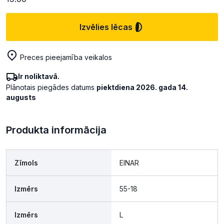
Izvēlies lēcas
Preces pieejamība veikalos
Ir noliktavā.
Plānotais piegādes datums
piektdiena 2026. gada 14.
augusts
Produkta informācija
Zīmols
EINAR
Izmērs
55-18
Izmērs
L