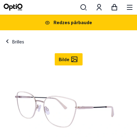
Redzes pārbaude
Brilles
Bilde