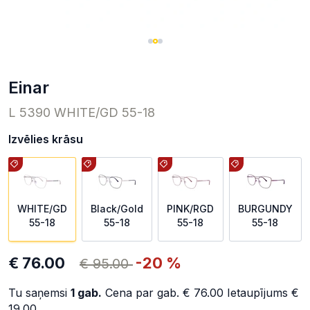
einar
L 5390 WHITE/GD 55-18
Izvēlies krāsu
WHITE/GD
Black/Gold
PINK/RGD
BURGUNDY
55-18
55-18
55-18
55-18
€ 76.00
-20 %
€ 95.00
Tu saņemsi
1
gab.
Cena par gab.
€ 76.00
Ietaupījums
€
19.00