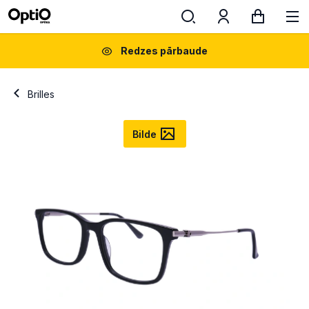
Redzes pārbaude
Brilles
Bilde