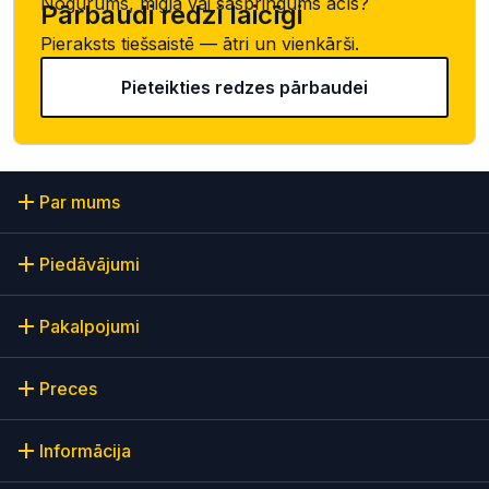
Nogurums, migla vai saspringums acīs?
Pārbaudi redzi laicīgi
Pieraksts tiešsaistē — ātri un vienkārši.
Pieteikties redzes pārbaudei
Par mums
Piedāvājumi
Pakalpojumi
Preces
Informācija