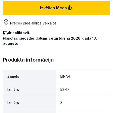
Izvēlies lēcas
Preces pieejamība veikalos
Ir noliktavā.
Plānotais piegādes datums
ceturtdiena 2026. gada 13.
augusts
Produkta informācija
Zīmols
EINAR
Izmērs
52-17
Izmērs
S