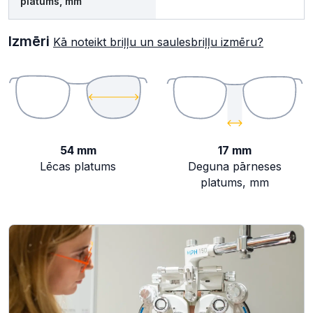
platums, mm
Izmēri
Kā noteikt briļļu un saulesbriļļu izmēru?
54 mm
17 mm
Lēcas platums
Deguna pārneses
platums, mm