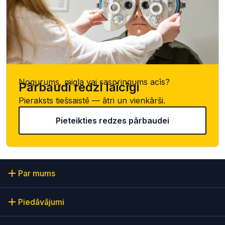
Nogurums, migla vai saspringums acīs?
Pārbaudi redzi laicīgi
Pieraksts tiešsaistē — ātri un vienkārši.
Pieteikties redzes pārbaudei
Par mums
Piedāvājumi