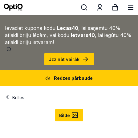
Ievadiet kupona kodu
Lecas40
, lai saņemtu 40%
atlaidi briļļu lēcām, vai kodu
Ietvars40
, lai iegūtu 40%
atlaidi briļļu ietvaram!
Uzzināt vairāk
Redzes pārbaude
Brilles
Bilde