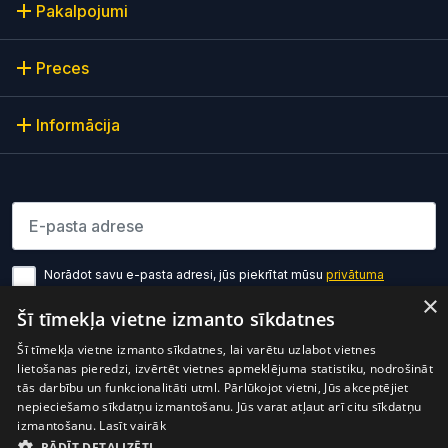
Pakalpojumi
Preces
Informācija
Lūdzu ievadiet e-pasta adresi
Norādot savu e-pasta adresi, jūs piekrītat mūsu
privātuma
politikas noteikumiem
×
Šī tīmekļa vietne izmanto sīkdatnes
Pierakstīties
Šī tīmekļa vietne izmanto sīkdatnes, lai varētu uzlabot vietnes
lietošanas pieredzi, izvērtēt vietnes apmeklējuma statistiku, nodrošināt
tās darbību un funkcionalitāti utml. Pārlūkojot vietni, Jūs akceptējiet
nepieciešamo sīkdatņu izmantošanu. Jūs varat atļaut arī citu sīkdatņu
izmantošanu.
Lasīt vairāk
RĀDĪT DETALIZĒTI