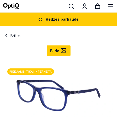
Redzes pārbaude
Brilles
Bilde
PIEEJAMS TIKAI INTERNETĀ