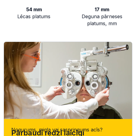
54 mm
17 mm
Lēcas platums
Deguna pārneses
platums, mm
Nogurums, migla vai saspringums acīs?
Pārbaudi redzi laicīgi