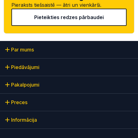
Pieraksts tiešsaistē — ātri un vienkārši.
Pieteikties redzes pārbaudei
Par mums
Piedāvājumi
Pakalpojumi
Preces
Informācija