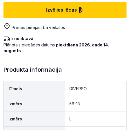
Izvēlies lēcas
Preces pieejamība veikalos
Ir noliktavā.
Plānotais piegādes datums
piektdiena 2026. gada 14.
augusts
Produkta informācija
Zīmols
DIVERSO
Izmērs
56-18
Izmērs
L