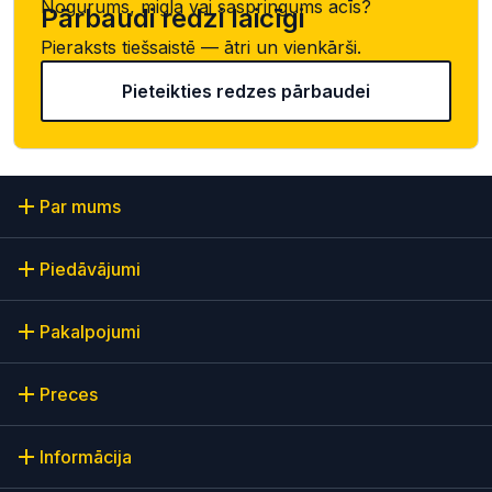
Nogurums, migla vai saspringums acīs?
Pārbaudi redzi laicīgi
Pieraksts tiešsaistē — ātri un vienkārši.
Pieteikties redzes pārbaudei
Par mums
Piedāvājumi
Pakalpojumi
Preces
Informācija