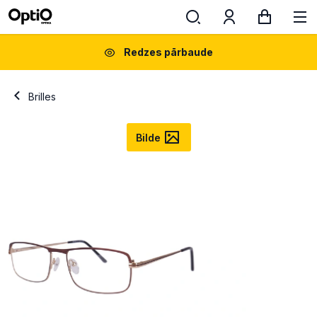
Redzes pārbaude
Brilles
Bilde