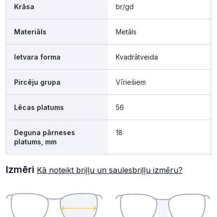
Krāsa
br/gd
Materiāls
Metāls
Ietvara forma
Kvadrātveida
Pircēju grupa
Vīriešiem
Lēcas platums
56
Deguna pārneses
18
platums, mm
Izmēri
Kā noteikt briļļu un saulesbriļļu izmēru?