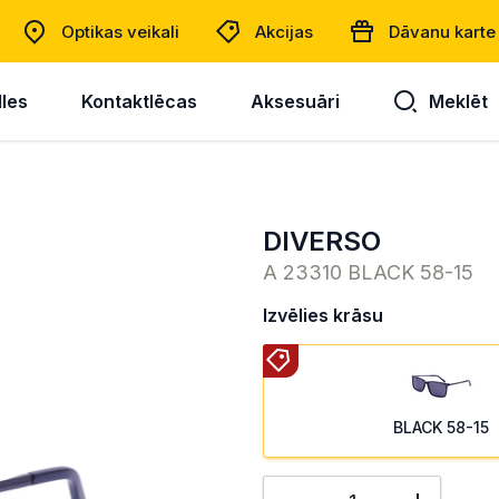
Optikas veikali
Akcijas
Dāvanu karte
lles
Kontaktlēcas
Aksesuāri
Meklēt
DIVERSO
A 23310 BLACK 58-15
Izvēlies krāsu
BLACK 58-15