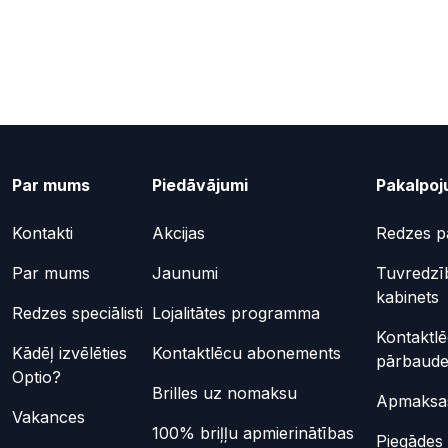
Par mums
Piedāvājumi
Pakalpoj
Kontakti
Akcijas
Redzes p
Par mums
Jaunumi
Tuvredzī
kabinets
Redzes speciālisti
Lojalitātes programma
Kontaktl
Kādēļ izvēlēties
Kontaktlēcu abonements
pārbaud
Optio?
Brilles uz nomaksu
Apmaksas
Vakances
100% briļļu apmierinātības
Piegādes 