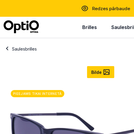
Redzes pārbaude
Brilles
Saulesbri
Saulesbrilles
Bilde
PIEEJAMS TIKAI INTERNETĀ