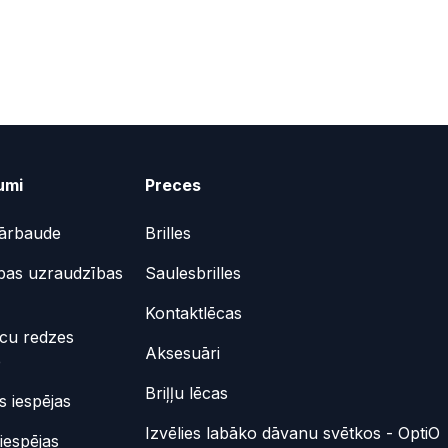
umi
Preces
ārbaude
Brilles
bas uzraudzības
Saulesbrilles
Kontaktlēcas
ēcu redzes
Aksesuāri
e
Briļļu lēcas
 iespējas
Izvēlies labāko dāvanu svētkos - OptiO
iespējas