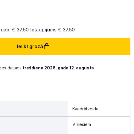
 gab.
€ 37.50
Ietaupījums
€ 37.50
Ielikt grozā
ādes datums
trešdiena 2026. gada 12. augusts
Kvadrātveida
Vīriešiem