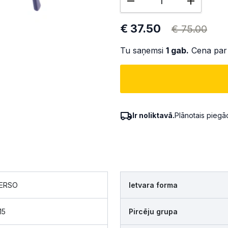
€ 37.50
€ 75.00
Tu saņemsi
1
gab.
Cena par
Ir noliktavā.
Plānotais pieg
VERSO
Ietvara forma
15
Pircēju grupa