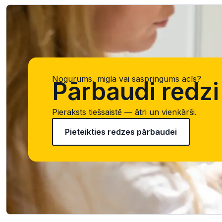
Nogurums, migla vai saspringums acīs?
Pārbaudi redzi 
Pieraksts tiešsaistē — ātri un vienkārši.
Pieteikties redzes pārbaudei