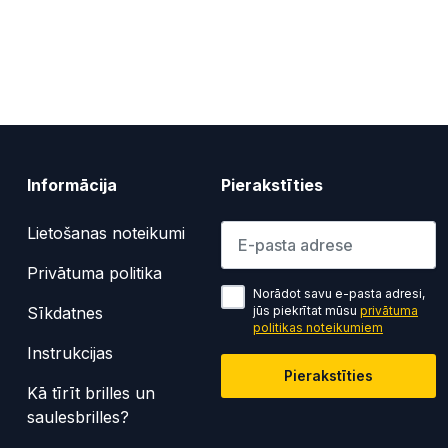
Informācija
Pierakstīties
Lūdzu ievadiet e-pasta adresi
Lietošanas noteikumi
Privātuma politika
Norādot savu e-pasta adresi,
Sīkdatnes
jūs piekrītat mūsu
privātuma
politikas noteikumiem
Instrukcijas
Pierakstīties
Kā tīrīt brilles un
saulesbrilles?