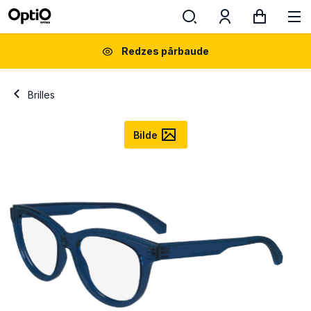
Redzes pārbaude
Brilles
Bilde