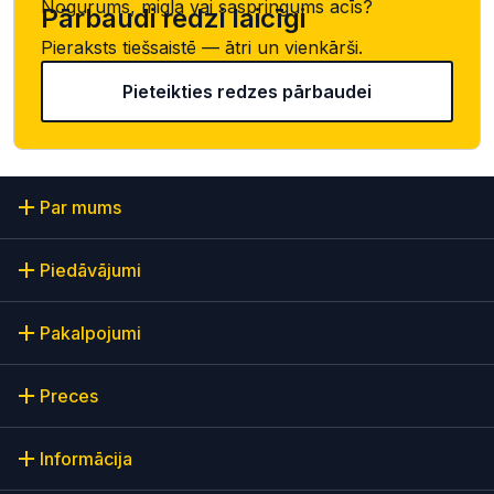
Nogurums, migla vai saspringums acīs?
Pārbaudi redzi laicīgi
Pieraksts tiešsaistē — ātri un vienkārši.
Pieteikties redzes pārbaudei
Par mums
Piedāvājumi
Pakalpojumi
Preces
Informācija