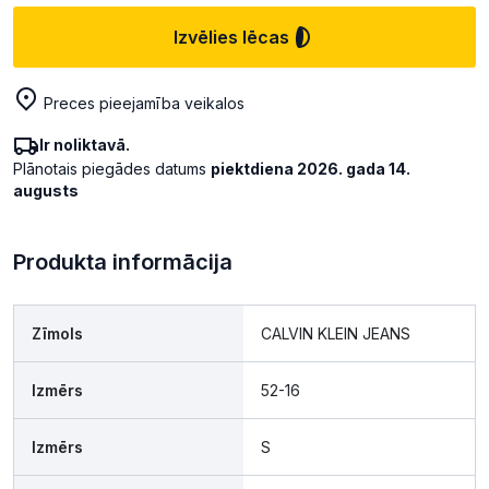
Izvēlies lēcas
Preces pieejamība veikalos
Ir noliktavā.
Plānotais piegādes datums
piektdiena 2026. gada 14.
augusts
Produkta informācija
Zīmols
CALVIN KLEIN JEANS
Izmērs
52-16
Izmērs
S