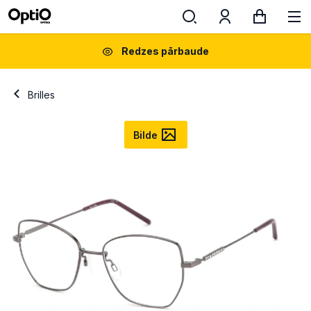
Redzes pārbaude
Brilles
Bilde