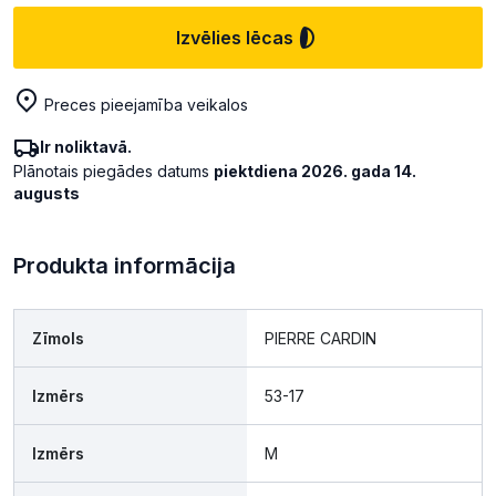
Izvēlies lēcas
Preces pieejamība veikalos
Ir noliktavā.
Plānotais piegādes datums
piektdiena 2026. gada 14.
augusts
Produkta informācija
Zīmols
PIERRE CARDIN
Izmērs
53-17
Izmērs
M