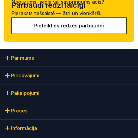
Nogurums, migla vai saspringums acīs?
Pārbaudi redzi laicīgi
Pieraksts tiešsaistē — ātri un vienkārši.
Pieteikties redzes pārbaudei
Par mums
Piedāvājumi
Pakalpojumi
Preces
Informācija