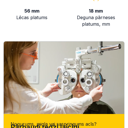
56 mm
18 mm
Lēcas platums
Deguna pārneses
platums, mm
Nogurums, migla vai saspringums acīs?
Pārbaudi redzi laicīgi