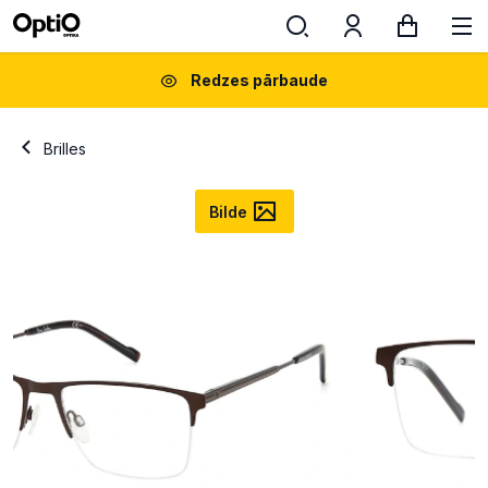
Redzes pārbaude
Brilles
Bilde