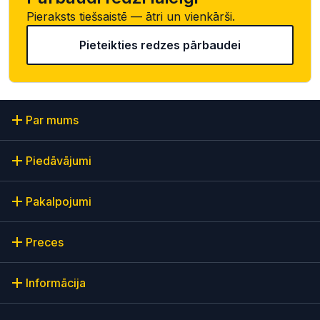
Pieraksts tiešsaistē — ātri un vienkārši.
Pieteikties redzes pārbaudei
Par mums
Piedāvājumi
Pakalpojumi
Preces
Informācija