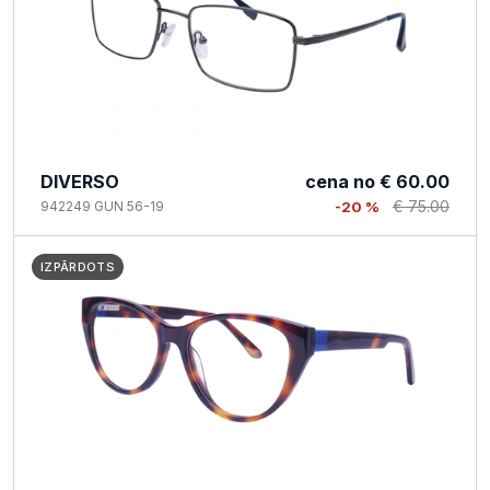
DIVERSO
cena no
€ 60.00
€ 75.00
942249 GUN 56-19
-20 %
IZPĀRDOTS