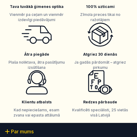
Tava tuvākā ģimenes optika
100% uzticami
Vienmēr pa ceļam un vienmēr
Zīmola preces tikai no
izdevīgi piedāvājumi
ražotājiem
Ātra piegāde
Atgriez 30 dienās
Plaša noliktava, ātra pasūtījumu
Ja gadās pārdomāt – atgriez
izsūtīšana
pirkumu
Klientu atbalsts
Redzes pārbaude
Kad nepieciešams, esam
Kvalificēti speciālisti, 25 vietās
zvana vai epasta attālumā
visā Latvijā
Par mums