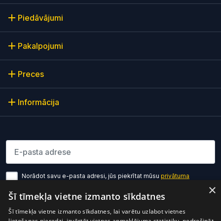
Piedāvājumi
Pakalpojumi
Preces
Informācija
Lūdzu ievadiet e-pasta adresi
Norādot savu e-pasta adresi, jūs piekrītat mūsu
privātuma
politikas noteikumiem
×
Šī tīmekļa vietne izmanto sīkdatnes
Pierakstīties
Šī tīmekļa vietne izmanto sīkdatnes, lai varētu uzlabot vietnes
lietošanas pieredzi, izvērtēt vietnes apmeklējuma statistiku, nodrošināt