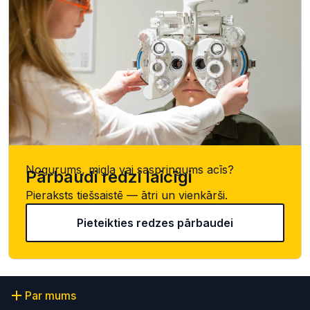
Nogurums, migla vai saspringums acīs?
Pārbaudi redzi laicīgi
Pieraksts tiešsaistē — ātri un vienkārši.
Pieteikties redzes pārbaudei
Par mums