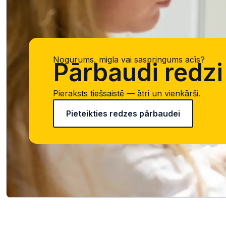
Nogurums, migla vai saspringums acīs?
Pārbaudi redzi 
Pieraksts tiešsaistē — ātri un vienkārši.
Pieteikties redzes pārbaudei