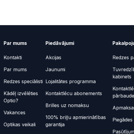
Par mums
Piedāvājumi
Pakalpoj
Kontakti
Akcijas
Redzes p
Par mums
Jaunumi
Tuvredzī
kabinets
Redzes speciālisti
Lojalitātes programma
Kontaktl
Kādēļ izvēlēties
Kontaktlēcu abonements
pārbaud
Optio?
Brilles uz nomaksu
Apmaksas
Vakances
100% briļļu apmierinātības
Piegādes 
Optikas veikali
garantija
Pasūtījum