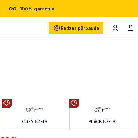
100% garantija
Meklēt
Redzes pārbaude
GREY 57-16
BLACK 57-16