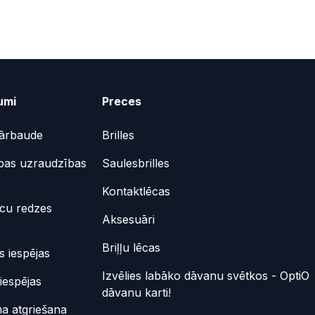
umi
Preces
ārbaude
Brilles
bas uzraudzības
Saulesbrilles
Kontaktlēcas
ēcu redzes
Aksesuāri
e
Briļļu lēcas
 iespējas
Izvēlies labāko dāvanu svētkos - OptiO
iespējas
dāvanu karti!
a atgriešana