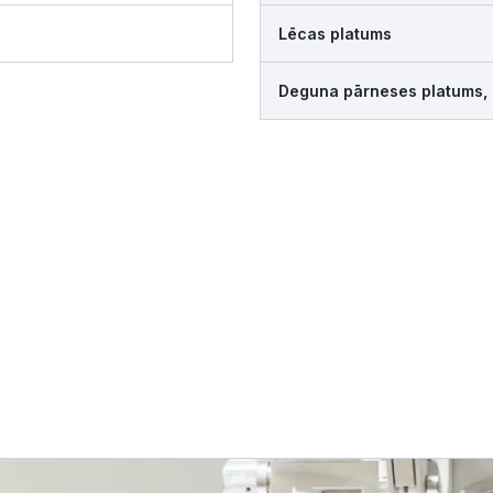
Lēcas platums
Deguna pārneses platums,