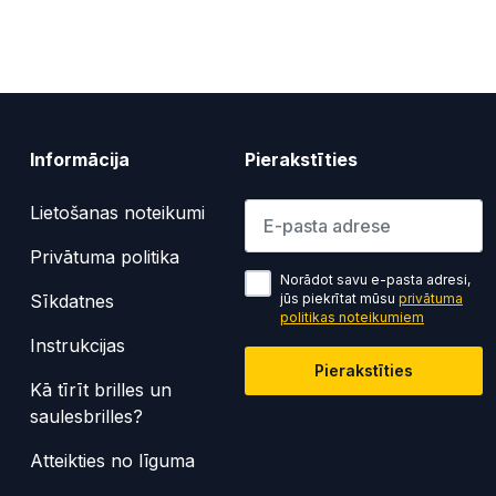
Informācija
Pierakstīties
Lūdzu ievadiet e-pasta adresi
Lietošanas noteikumi
Privātuma politika
Norādot savu e-pasta adresi,
Sīkdatnes
jūs piekrītat mūsu
privātuma
politikas noteikumiem
Instrukcijas
Pierakstīties
Kā tīrīt brilles un
saulesbrilles?
Atteikties no līguma