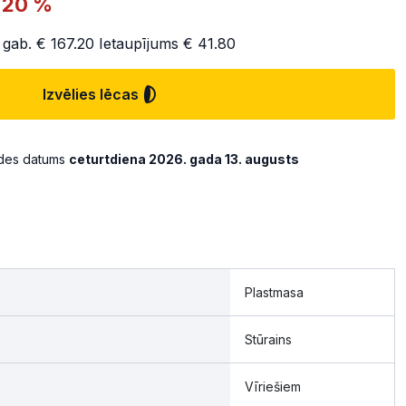
-20 %
 gab.
€ 167.20
Ietaupījums
€ 41.80
Izvēlies lēcas
ādes datums
ceturtdiena 2026. gada 13. augusts
Plastmasa
Stūrains
Vīriešiem