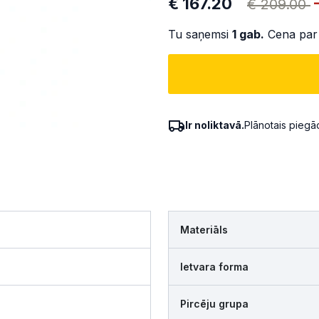
€ 167.20
€ 209.00
Tu saņemsi
1
gab.
Cena par
Ir noliktavā.
Plānotais pieg
Materiāls
Ietvara forma
Pircēju grupa