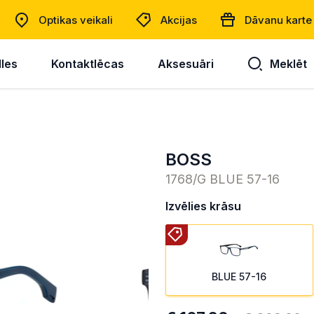
Optikas veikali
Akcijas
Dāvanu karte
lles
Kontaktlēcas
Aksesuāri
Meklēt
BOSS
1768/G BLUE 57-16
Izvēlies krāsu
BLUE 57-16