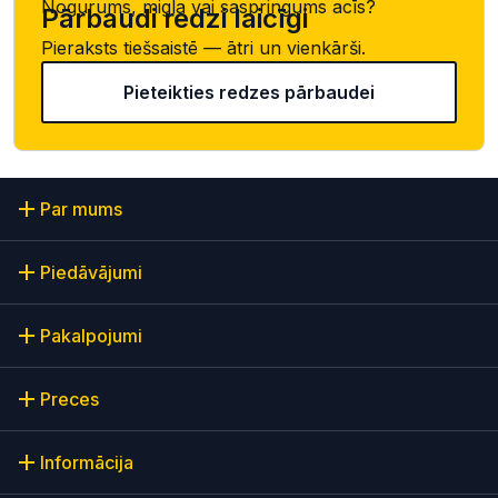
Nogurums, migla vai saspringums acīs?
Pārbaudi redzi laicīgi
Pieraksts tiešsaistē — ātri un vienkārši.
Pieteikties redzes pārbaudei
Par mums
Piedāvājumi
Pakalpojumi
Preces
Informācija