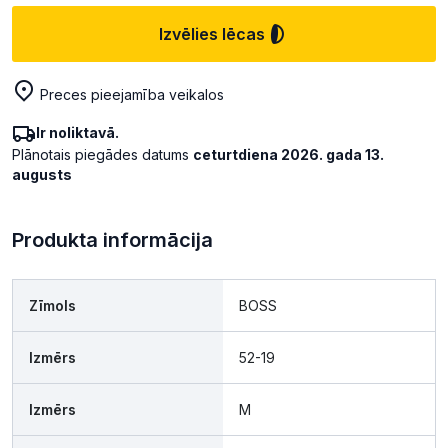
Izvēlies lēcas
Preces pieejamība veikalos
Ir noliktavā.
Plānotais piegādes datums
ceturtdiena 2026. gada 13.
augusts
Produkta informācija
Zīmols
BOSS
Izmērs
52-19
Izmērs
M