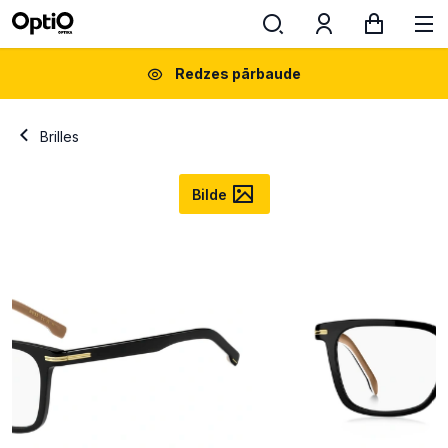
Redzes pārbaude
Brilles
Bilde