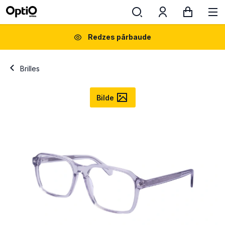
Redzes pārbaude
Brilles
Bilde