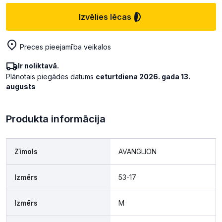
Izvēlies lēcas
Preces pieejamība veikalos
Ir noliktavā.
Plānotais piegādes datums
ceturtdiena 2026. gada 13.
augusts
Produkta informācija
Zīmols
AVANGLION
Izmērs
53-17
Izmērs
M