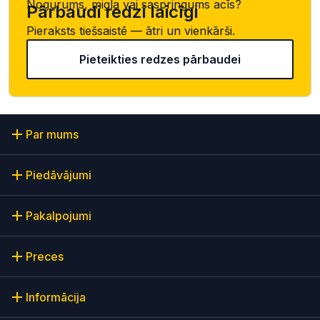
Nogurums, migla vai saspringums acīs?
Pārbaudi redzi laicīgi
Pieraksts tiešsaistē — ātri un vienkārši.
Pieteikties redzes pārbaudei
Par mums
Piedāvājumi
Pakalpojumi
Preces
Informācija